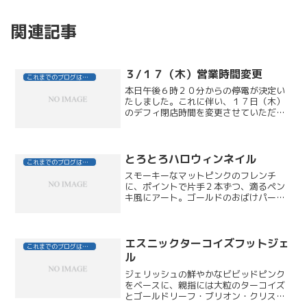
関連記事
３/１７（木）営業時間変更
これまでのブログはこちら
本日午後６時２０分からの停電が決定い
たしました。これに伴い、１７日（木）
のデフィ閉店時間を変更させていただき
ます。ＣＬＯＳＥ 午後６時３０分パー
マｏｒカラー最終受付 午後４時３０分
カット最終受付 午後５時３０分何卒よ
ろしくお願いいたします。...
とろとろハロウィンネイル
これまでのブログはこちら
スモーキーなマットピンクのフレンチ
に、ポイントで片手２本ずつ、滴るペン
キ風にアート。ゴールドのおばけパーツ
とスターホログラムをのせて、さりげな
くハロウィン！
エスニックターコイズフットジェ
これまでのブログはこちら
ル
ジェリッシュの鮮やかなビビッドピンク
をベースに、親指には大粒のターコイズ
とゴールドリーフ・ブリオン・クリスタ
ルストーンを使ってゴージャスなエスニ