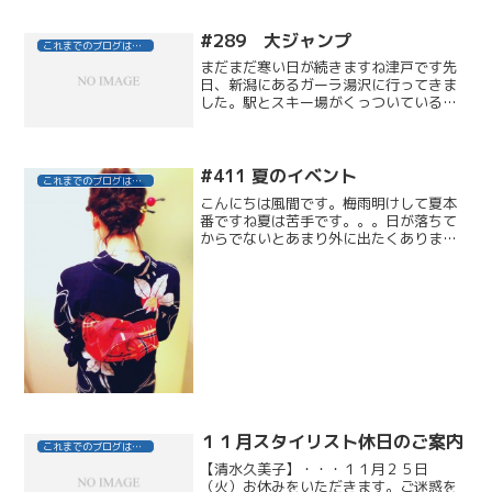
ック風のデザインに。ビビッドピンクは
足元を綺麗に見せてくれるカラーです。
#289 大ジャンプ
これまでのブログはこちら
ピンクとターコイズの組み...
まだまだ寒い日が続きますね津戸です先
日、新潟にあるガーラ湯沢に行ってきま
した。駅とスキー場がくっついていると
いう最高の立地条件！そしてなにより広
い！広いとこは安心して滑れますね怪我
をしないよう仕事とプライベート充実さ
せていきます！みなさま今...
#411 夏のイベント
これまでのブログはこちら
こんにちは風間です。梅雨明けして夏本
番ですね夏は苦手です。。。日が落ちて
からでないとあまり外に出たくありませ
んなので、、、花火は好きです葛飾納涼
花火大会に行ってきました浴衣を着まし
た
１１月スタイリスト休日のご案内
これまでのブログはこちら
【清水久美子】・・・１１月２５日
（火）お休みをいただきます。ご迷惑を