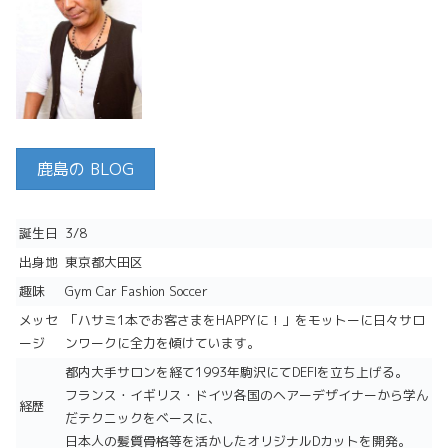
鹿島の BLOG
誕生日
3/8
出身地
東京都大田区
趣味
Gym Car Fashion Soccer
メッセ
「ハサミ1本でお客さまをHAPPYに！」をモットーに日々サロ
ージ
ンワークに全力を傾けています。
都内大手サロンを経て1993年駒沢にてDEFIを立ち上げる。
フランス・イギリス・ドイツ各国のヘアーデザイナーから学ん
経歴
だテクニックをベースに、
日本人の髪質骨格等を活かしたオリジナルDカットを開発。