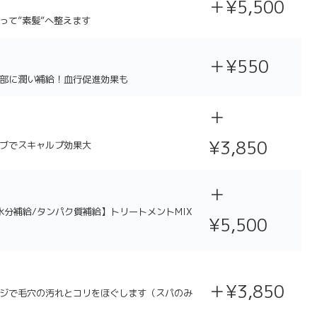
＋
¥5,500
って”素髪”へ整えます
＋¥550
部に潤い補給！血行促進効果も
＋
¥3,850
ブでスキャルプ効果大
＋
分補給/タンパク質補給】トリートメントMIX
¥5,500
＋¥3,850
ジで毛穴の汚れとコリをほぐします（スパのみ