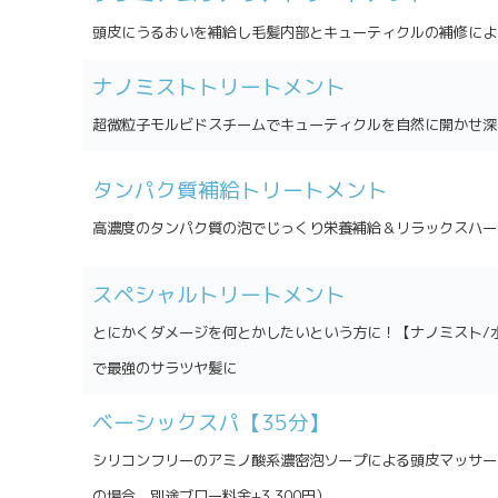
頭皮にうるおいを補給し毛髪内部とキューティクルの補修によ
ナノミストトリートメント
超微粒子モルビドスチームでキューティクルを自然に開かせ深
タンパク質補給トリートメント
高濃度のタンパク質の泡でじっくり栄養補給＆リラックスハー
スペシャルトリートメント
とにかくダメージを何とかしたいという方に！【ナノミスト/水
で最強のサラツヤ髪に
ベーシックスパ【35分】
シリコンフリーのアミノ酸系濃密泡ソープによる頭皮マッサー
の場合、別途ブロー料金+3,300円）