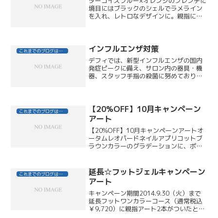
ターコイズブルー×オレンジのフレンチに
境目にはブラックのシェルでラメライン
を入れ、レトロなデザインに。親指には
バタフライのメタルパーツとエメラル
ド・フューシャ・スモークトパーズのス
トーンを並べてカラフルに。夏にしかで
きないカラーの組み合わせ...
インフルエンザ対策
これまでのブログはこちら
デフィでは、新型インフルエンザの国内
発症ピークに備え、サロン内の器具・機
器、スタッフ手指の殺菌に努めておりま
す。除菌スプレーも設置いたしましたの
で、ご来店の際、気になる方はお気軽に
スタッフにお申し付けください。（弱酸
性・ノンアルコールなので...
【20%OFF】10月キャンペーン
これまでのブログはこちら
アート
【20%OFF】10月キャンペーンアートオ
ータムレオパードネイルアプリコットブ
ラウンカラーのグラデーションに、ポイ
ントで片手2本ずつホログラムでレオパー
ド柄をデザイン。シックなカラーで秋の
大人アニマルネイル。ホログラムレオパ
延長☆フットジェルキャンペーン
これまでのブログはこちら
ード4本。ハロウ...
アート
キャンペーン期間2014.9.30（火）まで
延長フットワンカラーコース（通常税込
￥9,720）に親指アート2本がついたとっ
てもお得なキャンペーン6月のキャンペー