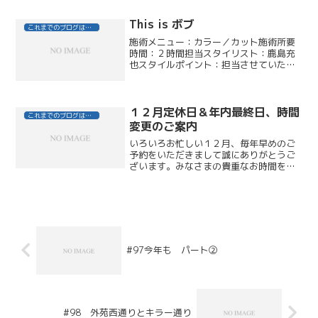
ン開催から、たくさんのお客さまにご利
用いただき、ありがとうございます。
This is ボブ
これまでのブログはこちら
『もう一度...
施術メニュー：カラー／カット施術所要
時間：２時間担当スタイリスト：鹿島充
也スタイルポイント：担当させていただ
いて１５年、ずっと水平ボブでしたが、
今回は、よりシャープ感をだすために、
前下がりボブにチェンジしました。セニ
ングカットでの毛量調節（...
１２月定休日＆年内最終日、時間
これまでのブログはこちら
変更のご案内
いろいろお忙しい１２月、毎年早めのご
予約をいただきまして誠にありがとうご
ざいます。みなさまの貴重なお時間を大
切に・・・ご希望日時にご指定があると
きには、是非早めのお電話をお待ちいた
しております●１２月の定休日・・・通
常通りです６日（月）・７...
#97今年も パート②
#98 外苑西通りとキラー通り