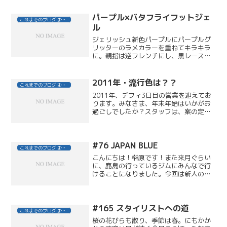
パープル×バタフライフットジェ
これまでのブログはこちら
ル
ジェリッシュ新色パープルにパープルグ
リッターのラメカラーを重ねてキラキラ
に。親指は逆フレンチにし、黒レースと
シルバーラインシールでセクシーに。バ
タフライのメタルパーツとヴィンテージ
ローズ・ジェットヘマタイト・ブルージ
2011年・流行色は？？
これまでのブログはこちら
ルコンのストーンを並べて...
2011年、デフィ3日目の営業を迎えてお
ります。みなさま、年末年始はいかがお
過ごしでしたか？スタッフは、案の定、
帰省先でなんだかひとまわりデッカくな
った者も・・・（笑ところで、今年の流
行色はもうご存知ですか？ズバリ2011
年、流行する色は・...
#76 JAPAN BLUE
これまでのブログはこちら
こんにちは！榊原です！また来月ぐらい
に、鹿島の行っているジムにみんなで行
けることになりました。今回は新人の村
山が初参戦！なんか、軽快に動きそうな
雰囲気がでているので、僕と宮田は焦っ
ています今回のブログは、前回の鹿島に
引き続きサッカーのことを...
#165 スタイリストへの道
これまでのブログはこちら
桜の花びらも散り、季節は春。にもかか