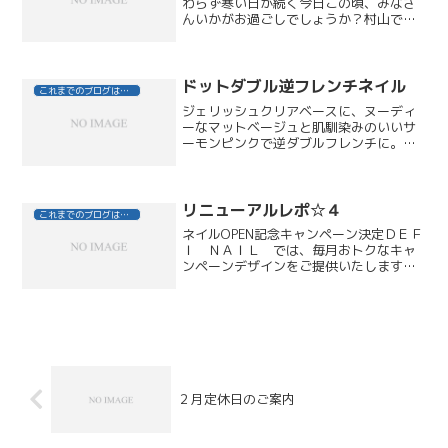
わらず寒い日が続く今日この頃、みなさ
んいかがお過ごしでしょうか？村山でご
ざいます！春。。新しいスタートを切る
季節ですね！ＤＥＦＩにも美容師という
新しいスタートを切ったフレッシュマン
が２人。負けないようにぼ...
ドットダブル逆フレンチネイル
これまでのブログはこちら
ジェリッシュクリアベースに、ヌーディ
ーなマットベージュと肌馴染みのいいサ
ーモンピンクで逆ダブルフレンチに。中
央のベージュ部分にはライトゴールドの
小さめのホログラムをドット風に並べ、
境目には細かい粒子のシャンパンゴール
ドラメラインを。ポイント...
リニューアルレポ☆４
これまでのブログはこちら
ネイルOPEN記念キャンペーン決定ＤＥＦ
Ｉ ＮＡＩＬ では、毎月おトクなキャ
ンペーンデザインをご提供いたします
が、ＮｅｗＯＰＥＮを記念して、デフィ
おススメのジェリッシュコース+アートを
特別サービスいたします。●ジェリッシ
ュジェルの特徴硬化時...
２月定休日のご案内