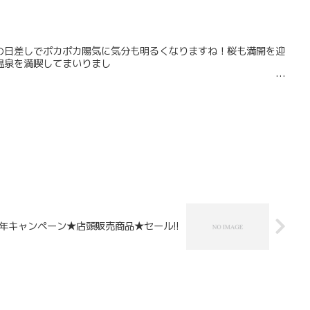
の日差しでポカポカ陽気に気分も明るくなりますね！桜も満開を迎
温泉を満喫してまいりまし
た。
年キャンペーン★店頭販売商品★セール!!