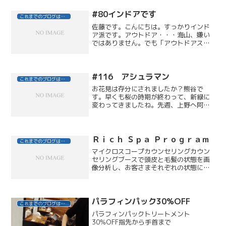
#80インドアです
これまでのブログはこちら
佐藤です。こんにちは。すっかりインド
ア派です。アウトドア・・・海山、嫌い
ではありません。でも「アウトドアスポ
ーツ」に、まったく縁がありません。先
日、出勤途中、急に雨雲に覆われたと思
ったらあっという間にドシャ降りにな
り、駅まで猛ダッシュ久しぶ...
#116 アシュラマン
これまでのブログはこちら
お花見は存分にされましたか？熊谷で
す。早くも桜の時期が終わって、新緑に
変わってきましたね。先週、上野へ阿修
羅像を観にふらふら。。。桜満開、人・
人・人人人人人人。人だらけ（笑）。阿
修羅展も３０分待ち！晴天の中、日傘を
借りて３０分、中に入って阿...
Ｒｉｃｈ Ｓｐａ Ｐｒｏｇｒａｍ
これまでのブログはこちら
マイクロスコープカウンセリングカウン
セリングブースで頭皮と毛髪の状態を画
像分析し、お客さまそれぞれの状態に合
わせてスパアイテムのご提案をいたしま
す。スキャルプリセット 浄化（頭皮）
フルフラットシャンプー台に移動してい
ただきます。まずは、普段...
パラフィンパック30%OFF
これまでのブログはこちら
パラフィンパックトリートメント
30％OFF指先から手首まで