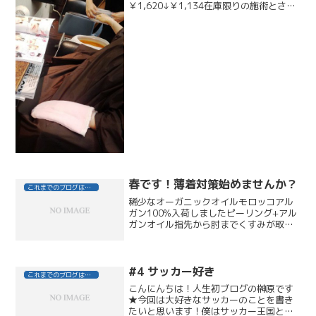
￥1,620↓￥1,134在庫限りの施術とさせ
ていただきます所要時間は１０分～１５
分カラーリングやパーマの放置時間にも
ご案内できますのでご来店の際に、フロ
ントスタッフか担当スタイリ...
春です！薄着対策始めませんか？
これまでのブログはこちら
稀少なオーガニックオイルモロッコアル
ガン100%入荷しましたピーリング+アル
ガンオイル指先から肘までくすみが取れ
てワントーン明るい素肌に仕上げのオイ
ルでエイジングケアも￥1,944（税
込）・・・約15分手首までマッサージ付
き￥2,484（税...
#4 サッカー好き
これまでのブログはこちら
こんにんちは！人生初ブログの榊原です
★今回は大好きなサッカーのことを書き
たいと思います！僕はサッカー王国とい