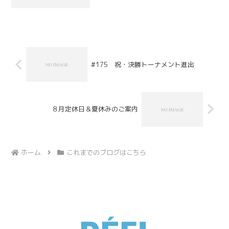
われている静岡県出身です。みんなサッ
カーが大好きで学生時代はサッカーばか
りしていました！今は連休の火曜日に、
知り合いのサッカーチーム...
#175 祝・決勝トーナメント進出
８月定休日＆夏休みのご案内
ホーム
これまでのブログはこちら