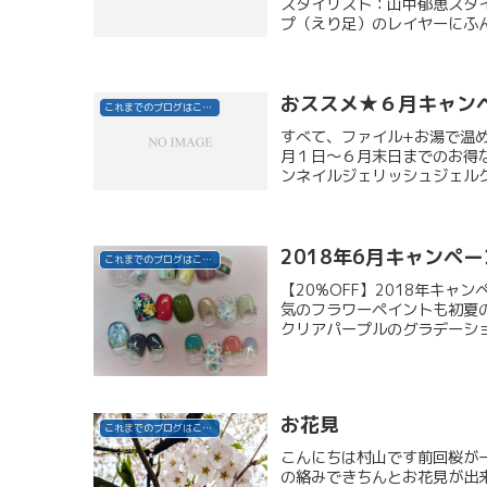
スタイリスト：山中郁恵スタ
プ（えり足）のレイヤーにふん
おススメ★６月キャン
これまでのブログはこちら
すべて、ファイル+お湯で温
月１日～６月末日までのお得
ンネイルジェリッシュジェルク
2018年6月キャンペ
これまでのブログはこちら
【20%OFF】2018年キ
気のフラワーペイントも初夏
クリアパープルのグラデーショ
お花見
これまでのブログはこちら
こんにちは村山です前回桜が
の絡みできちんとお花見が出