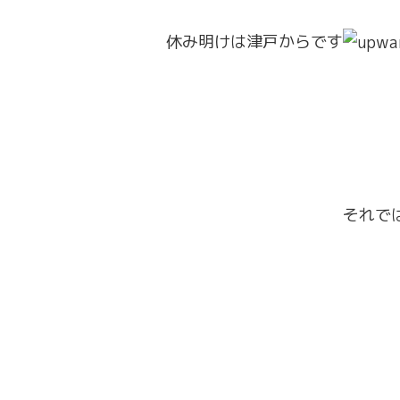
休み明けは津戸からです
それで