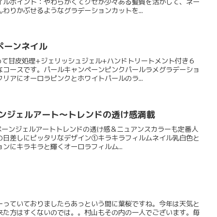
イルポイント：やわらかくてクセが少々ある髪質を活かして、ネー
わりかぶせるようなグラデーションカットを...
ペーンネイル
めて甘皮処理+ジェリッシュジェル+ハンドトリートメント付き６
なコースです。パールキャンペーンピンクパールラメグラデーショ
リアにオーロラピンクとホワイトパールのラ...
ーンジェルアート～トレンドの透け感満載
ャンペーンジェルアートトレンドの透け感＆ニュアンスカラーも定番人
の日差しにピッタリなデザイン①キラキラフィルムネイル乳白色と
ンにキラキラと輝くオーロラフィルム...
ーっていておりましたらあっという間に葉桜ですね。今年は天気と
来た方はすくないのでは。。村山もその内の一人でございます。毎