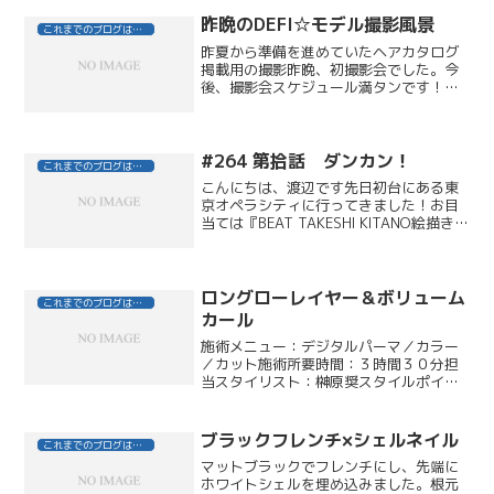
年かぶりに地元観光してきました。ま
ず、男鹿半島の一番先っぽの...
昨晩のDEFI☆モデル撮影風景
これまでのブログはこちら
昨夏から準備を進めていたヘアカタログ
掲載用の撮影昨晩、初撮影会でした。今
後、撮影会スケジュール満タンです！ホ
ームページへの掲載は少し先になります
が、楽しみにしていただけると嬉しいデ
ス モデルのFちゃん、お疲れ様でした
cell phone ...
#264 第拾話 ダンカン！
これまでのブログはこちら
こんにちは、渡辺です先日初台にある東
京オペラシティに行ってきました！お目
当ては『BEAT TAKESHI KITANO絵描き小
僧展』です中には色使いがとても素敵な
絵、下らなくて笑っちゃうもの、遊べる
コーナーなど盛りだくさんで…なんと３
時間も...
ロングローレイヤー＆ボリューム
これまでのブログはこちら
カール
施術メニュー：デジタルパーマ／カラー
／カット施術所要時間：３時間３０分担
当スタイリスト：榊原奨スタイルポイン
ト：顔の形をキレイに見せるため、サイ
ドの長さは胸上にしたまま、フェイスラ
インにアゴ下から鎖骨上にかけてレイヤ
ブラックフレンチ×シェルネイル
これまでのブログはこちら
ーを入れ、独立した段差を...
マットブラックでフレンチにし、先端に
ホワイトシェルを埋め込みました。根元