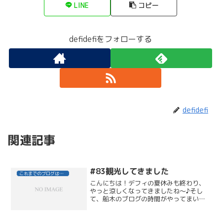
LINE
コピー
defidefiをフォローする
defidefi
関連記事
#83観光してきました
これまでのブログはこちら
こんにちは！デフィの夏休みも終わり、
やっと涼しくなってきましたね～♪そし
て、船木のブログの時間がやってまいり
ました。今回は、実家の秋田男鹿半島に
帰った時のことを書こうと思います。何