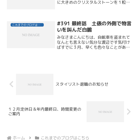
に大きめのクリスタルストーンを１粒ず
つのせて、ブラックでも上品なデザイン
に。
#391 最終話 土俵の外側で物言
これまでのブログはこちら
いを叫んだ白鵬
みなさまこんにちは、自転車を盗まれて
なんとも言えない気分な渡辺です気付け
ばすでに３月、早くも色々なことがあり
ました！まずは、この度、スタイリスト
としてデビューさせていただきました！
みなさまに育てていただき、ここまで来
ることが出来ました。まだ...
スタイリスト退職のお知らせ
１２月定休日＆年内最終日、時間変更の
ご案内
ホーム
これまでのブログはこちら