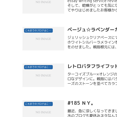
essay writing serv
そして、乾燥がとっても気に
てやりはじめましたお客様から頂
ベージュ☆ラベンダー
これまでのブログはこちら
ジェリッシュクリアベースに
ホワイトシルバーラメライン
をのせました。親指根元には、
レトロバタフライフッ
これまでのブログはこちら
ターコイズブルー×オレンジ
ロなデザインに。親指にはバ
ーズのストーンを並べてカラフ
#185 ＮＹ。
これまでのブログはこちら
最近、急に涼しくなってきま
水のブログも夏休みネタなん