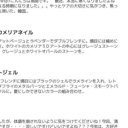
ice reviewsp>こんにちは風間です。 最近、本当に寒くなりましたよね
なる時期になりました。。。やっとケアの大切さに気がつき、焦っ
いた、韓国...
カメリアネイル
マットベージュとラベンダーでダブルフレンチに。境目には細めに
を。ホワイトのカメリア３Ｄアートの中心にはグレージュストーン
グレージュとホワイトオパールのストーンを...
トジェル
のフレンチに境目にはブラックのシェルでラメラインを入れ、レト
タフライのメタルパーツとエメラルド・フューシャ・スモークトパ
ルに。夏にしかできないカラーの組み合わせ...
したが、体調を崩されないように気をつけてくださいね！今回、清
ですが・・・・涼しいですけどいいですよね？？？今年は、大好き