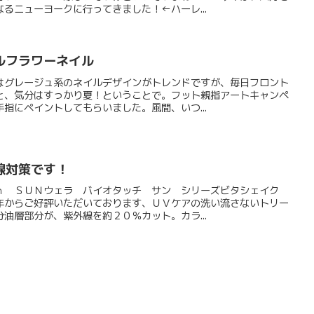
るニューヨークに行ってきました！←ハーレ...
ルフラワーネイル
はグレージュ系のネイルデザインがトレンドですが、毎日フロント
と、気分はすっかり夏！ということで。フット親指アートキャンペ
指にペイントしてもらいました。風間、いつ...
線対策です！
ｈ ＳＵＮウェラ バイオタッチ サン シリーズビタシェイク
年からご好評いただいております、ＵＶケアの洗い流さないトリー
油層部分が、紫外線を約２０％カット。カラ...