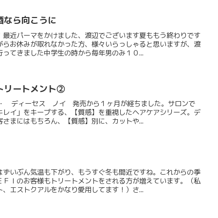
、酒なら向こうに
！最近パーマをかけました、渡辺でございます夏ももう終わりです
がらお休みが取れなかった方、様々いらっしゃると思いますが、渡
ってきました中学生の時から毎年男のみ１０...
トリートメント②
・・ ディーセス ノイ 発売から１ヶ月が経ちました。サロンで
キレイ」をキープする、【質感】を重視したヘアケアシリーズ。デ
さまにはもちろん、【質感】別に、カットや...
はずいぶん気温も下がり、もうすぐ冬も間近ですね。これからの季
ＥＦＩのお客様もトリートメントをされる方が増えています。（私
、エストクアルをかなり愛用してます！）さ...