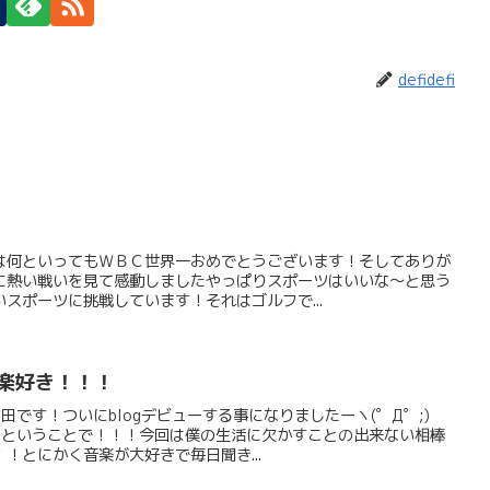
defidefi
は何といってもＷＢＣ世界一おめでとうございます！そしてありが
に熱い戦いを見て感動しましたやっぱりスポーツはいいな～と思う
スポーツに挑戦しています！それはゴルフで...
音楽好き！！！
田です！ついにblogデビューする事になりましたーヽ(゜Д゜;)
！！ということで！！！今回は僕の生活に欠かすことの出来ない相棒
！とにかく音楽が大好きで毎日聞き...