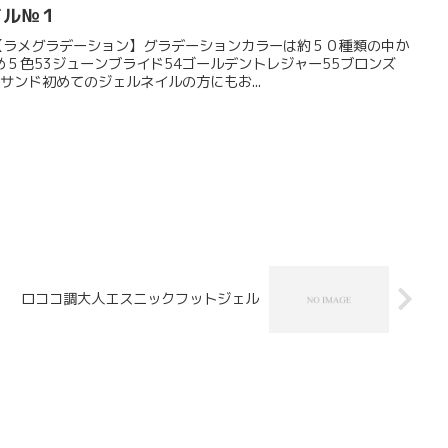
イル№１
【ラメグラデーション】グラデーションカラーは約５０種類の中か
５色53ジューンブライド54ゴールデントレジャー55ブロンズ
サンド初めてのジェルネイルの方にもお...
ロココ調大人エスニックフットジェル