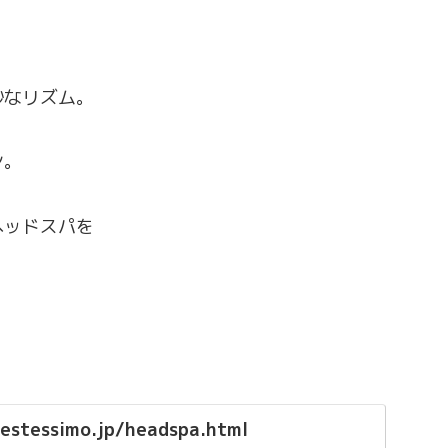
。
妙なリズム。
ン。
ヘッドスパを
.estessimo.jp/headspa.html