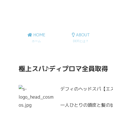
HOME
ABOUT
ホーム
DEFIとは？
極上スパ♪ディプロマ全員取得
デフィのヘッドスパ【エ
一人ひとりの頭皮と髪の