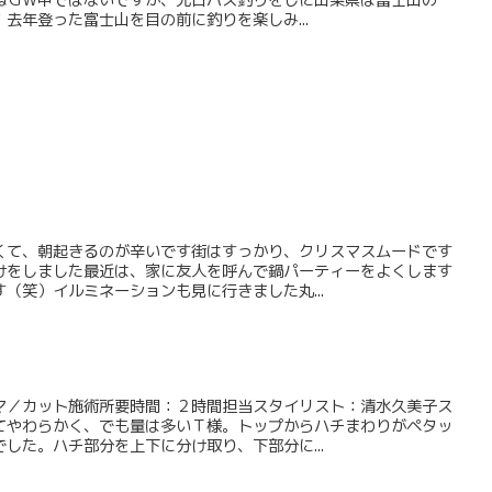
去年登った富士山を目の前に釣りを楽しみ...
くて、朝起きるのが辛いです街はすっかり、クリスマスムードです
けをしました最近は、家に友人を呼んで鍋パーティーをよくします
（笑）イルミネーションも見に行きました丸...
マ／カット施術所要時間：２時間担当スタイリスト：清水久美子ス
てやわらかく、でも量は多いＴ様。トップからハチまわりがペタッ
した。ハチ部分を上下に分け取り、下部分に...