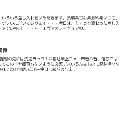
・
、いろいろ差し入れをいただきます。食事系甘み系飲料系いつも、
ッツリいただいております・・・今日は、ちょっと変わった差し入
ァンの多い・・・← エヴァのフィギュア奥...
成長
。視線の先には洗濯ラック！目指せ頂上ニャー四苦八苦、落ちては
してこのドヤ顔落ちないように必死デスいろんなものに興味津々な
？zzz可愛いなぁ~今日も親バカな山...