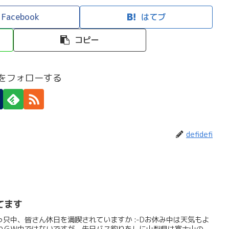
Facebook
はてブ
コピー
efiをフォローする
defidefi
てます
只中、皆さん休日を満喫されていますか :-Dお休み中は天気もよ
ねＧＷ中ではないですが、先日バス釣りをしに山梨県は富士山の