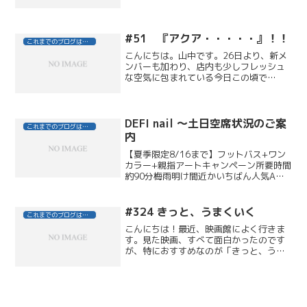
メ＆ホログラムラインと1粒置いたホワイ
トパールストーンが上品。オープンハー
トパーツを薬指にのせて春にピッタリな
アニマルネイル。ジェリ...
#51 『アクア・・・・・』！！
これまでのブログはこちら
こんにちは。山中です。26日より、新メ
ンバーも加わり、店内も少しフレッシュ
な空気に包まれている今日この頃で
す・・・。さてさて、お客様の K.Nさま
からのオススメにより、運命の！感動の
化粧水に出会うことができました。『ア
クア・ラ・ピュア』教え...
DEFI nail ～土日空席状況のご案
これまでのブログはこちら
内
【夏季限定8/16まで】フットバス+ワン
カラー+親指アートキャンペーン所要時間
約90分梅雨明け間近かいちばん人気Aコ
ース￥9,180の【パームツリー】大人可
愛いデザインでリゾートにもタウンファ
ッションにもおススメですキャンペーン
#324 きっと、うまくいく
これまでのブログはこちら
内容、他のア...
こんにちは！最近、映画館によく行きま
す。見た映画、すべて面白かったのです
が、特におすすめなのが「きっと、うま
くいく」というインド映画です！ハリウ
ッドを凌ぐ映画大国のインドで、歴代興
業収入１位を記録し、インドアカデミー
賞では史上最多の１６部門...