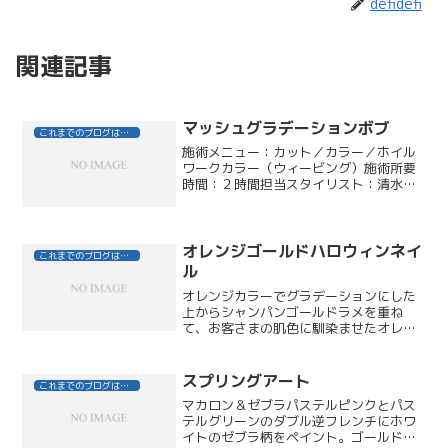
defidefi
関連記事
マッシュグラデーションボブ
これまでのブログはこちら
施術メニュー：カット／カラー／ホイル
ワークカラー（ウィービング）施術所要
時間：２時間担当スタイリスト：清水久
美子スタイルポイント：２ヶ月前にカッ
ト＆カラーリングでご来店後、今回は、
根元からの新生毛が、かなり気になって
のご来店。全体的なトーン...
オレンジゴールドハロウィンネイ
これまでのブログはこちら
ル
オレンジカラーでグラデーションにした
上からシャンパンゴールドラメを重ね
て、お客さまの肌色に馴染ませたオレン
ジゴールドに。ポイントに置いたストー
ンの色に合せて、ハロウィンパーツもゴ
ールドをチョイス。where can i buy an
スプリングアート
これまでのブログはこちら
ess...
マカロン＆ゼブラパステルピンクとパス
テルグリーンのダブル逆フレンチにホワ
イトのゼブラ柄をペイント。ゴールドラ