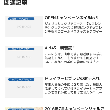
関連記事
OPENキャンペーンネイル№5
これまでのブログはこちら
ジェリッシュクリアコース+【Wフレン
チ】クリアベースに濃淡ピンクでWフレ
ンチ根元のゴールドスタッズ＆ホワイト
オパールのストーンがポイント￥１４，
０００ ⇒ ￥１０，５００
# 143 新蕎麦！
これまでのブログはこちら
こんにちは、山中です。最近はずいぶん
気温も下がり、もうすぐ冬も間近です
ね。これからの季節は乾燥に悩まされま
す。ＤＥＦＩのお客様もトリートメント
をされる方が増えています。（私もディ
ーセスニュートリエント、エストクアル
をかなり愛用してます！）さ...
ドライヤーとブラシのお手入れ
これまでのブログはこちら
年末大掃除の季節になりました。毎日大
活躍してくれているドライヤーとヘアブ
ラシもきれいにしてあげませんか？【ド
ライヤーのメンテナンス】使っていると
きに、なんだかこげくさい・・・という
経験はありませんか？吸い込み口やフィ
ルターに溜まったほこりや...
2016年7月キャンペーンジェルア
これまでのブログはこちら