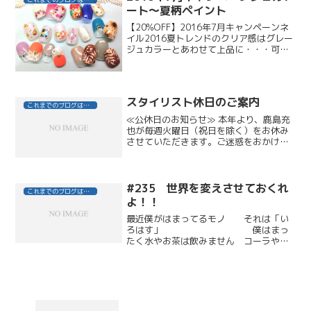
ート～夏柄ペイント
【20%OFF】2016年7月キャンペーンネ
イル2016夏トレンドのクリア感はグレー
ジュカラーとあわせて上品に・・・可憐
な押し花/キラキラ夏パーツ/椰子の木/ひ
まわり etc...①小花ドライフラワー×シー
スルーピンクグラデーションクリア感...
スタイリスト休日のご案内
これまでのブログはこちら
≪公休日のお知らせ≫ 本年より、鹿島充
也が毎週火曜日（祝日を除く）をお休み
させていただきます。ご迷惑をおかけい
たしますが、何卒よろしくお願い申し上
げます。
#235 世界を変えさせておくれ
これまでのブログはこちら
よ！！
最近僕がはまってるモノ それは「い
ろはす」 僕はまっ
たく水やお茶は飲みません コーラやコ
ーヒーに蝕まれた体を元に戻してくれる
モノ それが「いろはす」ミネラルウォ
ーターにみかんエキスが入っていて、水
が嫌いな僕でも飲みやすい...