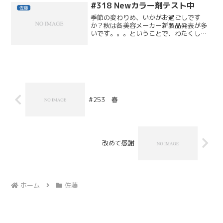
#318 Newカラー剤テスト中
佐藤
季節の変わりめ、いかがお過ごしです
か？秋は各美容メーカー新製品発表が多
いです。。。ということで、わたくし佐
藤、写真はNewカラー剤の試験モデル
中！真剣な面持ちで津戸と渡邉が塗って
おります。DEFIのコンセプトを熟知して
くれている、創業20年...
#253 春
改めて感謝
ホーム
佐藤