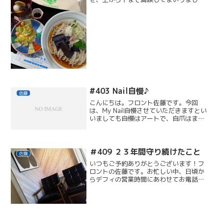
た。粋でいなせな「新門辰五郎」を観て
直筆サイン入り団扇の抽選には、推しの
勘九郎さんに応募して(当たるといいな)
期間限定夏蕎麦セットでエ...
#403 Nail自慢♪
佐藤
こんにちは。フロント佐藤です。今回
は、My Nail自慢させていただきますとい
いましても自慢はアートで、自爪はまっ
たく・・・横長お団子形小指が極小（特
に左）指の形も不細工＆シワシワささく
れ何故か爪が伸びるのは異常に早くて、
甘皮がどっさり張り...
＃409 ２３年間守り続けたこと
佐藤
いつもご予約ありがとうございます！フ
ロントの佐藤です。お忙しい中、日頃か
らデフィの営業時間にあわせてお電話を
いただいておりますこと、心より感謝申
し上げます。いまどき、電話予約だけな
んて・・・ネット予約ができれば、きっ
と喜んでいただける方がた...