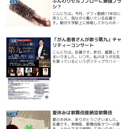
ふんわりセルフブローに最強ブラ
佐藤
シ？
こんにちは。今月、デフィ勤続13年目に
突入して、我ながら驚いている佐藤で
す。駒沢大学駅上に移転してからのお付
き合い、皆さま本当にありがとうござい
ます！当時、せっかく美容室で働くこと
になったのだからと、スタッフにいろい
「がん患者さんが歌う第九」チャ
ろとビューティーアドバイ...
佐藤
リティーコンサート
こんにちは。佐藤です。昨日、鑑賞して
まいりました。いつも、私のほうが元気
を貰っているというポジティブサバイバ
ーな友人が、第九合唱で参加していまし
た。(^^)/クラッシック鑑賞自体が初めて
でしたが、友人の配慮でお席も前から3列
目ど真ん中。熱量...
夏休みは歌舞伎座納涼歌舞伎
佐藤
夏のお休み、ありがとうございました。
佐藤です。東銀座、歌舞伎座タワーの夏
を、上から下まで満喫してまいりまし