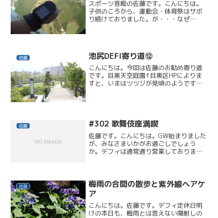
スポーツ音痴の佐藤です。こんにちは。
子供のころから、運動会・体育祭はサボ
り続けておりました。が・・・なぜ
か・・・「飛びたい」「跳びたい」「翔
びたい」↓↓↓ゼロショック （Zero
shock）スポーツ博覧会 東京2016 in駒
沢オリンピ...
池尻DEFI寄り道⑫
佐藤
こんにちは。今回は佐藤のお勧め寄り道
です。目黒天空庭園↑目黒区HPによりま
すと、いまはツツジが見頃のようです。
目黒区立図書館が併設されていて、ロッ
クダウンのときには、暇つぶしに？何度
かお邪魔してました。読書の秋、購入し
た新刊本を持って、久し...
#302 歌舞伎座満喫
佐藤
佐藤です。こんにちは。GW始まりました
が、みなさまいかがお過ごしでしょう
か。デフィは通常通り営業しておりま
す！お出かけ前に･･･ヘアも指先も美し
く･･･お出かけ後の疲労回復にも お待ち
いたしておりますｗ先日、新歌舞伎座こ
けら落とし公演に行っ...
梅雨の合間の散歩と紫外線ヘアケ
佐藤
ア
こんにちは。佐藤です。デフィ定休日明
けの本日も、梅雨とは思えない陽射しの