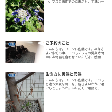
中、マスク着用でのご来店と、手洗い＆
消毒のご協力ありがとうございます。 日
頃からインドアの私には、自粛生活はあ
まり苦にならないのですが、昨日のお休
みに久しぶりにお散歩し...
ご予約のこと
佐藤
こんにちは。フロント佐藤です。みなさ
まご多忙の中、いつもデフィの営業時間
中にお電話を合わせていただき、感謝し
ております。「空いてるのは何曜日？」
「ゆっくりできそうなのは何
時？」・・・お気遣いいただくこともあ
り、本当に恐縮です。体感では、「こ...
生命力に勇気と元気
佐藤
こんにちは。フロント佐藤です。いつも
と違う大変な毎日を、皆さまいかがお過
ごしでしょうか。いただくお電話で、リ
ピーターさまのいつものお声を聞くと、
ちょっぴりホッとするこの頃です。 ご予
約のお客さまがお帰り次第の営業終了と
させていただいておりま...