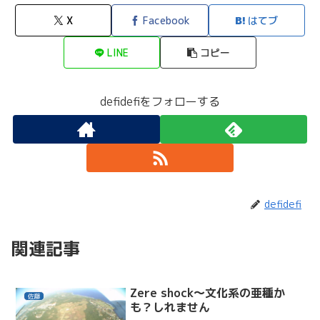
X
Facebook
はてブ
LINE
コピー
defidefiをフォローする
defidefi
関連記事
Zere shock～文化系の亜種か
佐藤
も？しれません