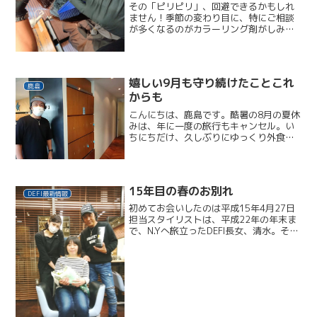
その「ピリピリ」、回避できるかもしれ
ません！季節の変わり目に、特にご相談
が多くなるのがカラーリング剤がしみる
原因はその方それぞれですがもし、いつ
もは気にならないのに、ピリッとした
ら、すぐにお申し出ください！我慢しな
いでくださいね。もちろん、...
嬉しい9月も守り続けたことこれ
鹿島
からも
こんにちは、鹿島です。酷暑の8月の夏休
みは、年に一度の旅行もキャンセル。い
ちにちだけ、久しぶりにゆっくり外食の
日を過ごしました。9月に入り、ぐっすり
眠れる過ごしやすい気温になりました。
気候が良くなったせい…ではないと思い
ますが、今月は、年初...
15年目の春のお別れ
DEFI最新情報
初めてお会いしたのは平成15年4月27日
担当スタイリストは、平成22年の年末ま
で、N.Yへ旅立ったDEFI長女、清水。その
後、僕が引き継がせていただき、ネイル
も毎月ありがとうございました。4月か
ら、佐世保へ転勤。本日がお引っ越し前
の最後のご...