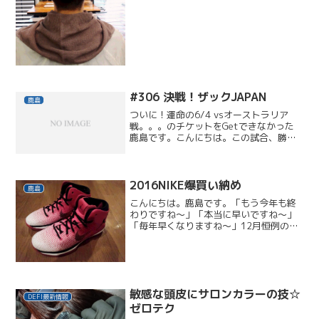
パーマの薬剤は、以前ブログでご紹介し
たウェーブ専用を使いました。以前のブ
ログはこちら⇒パーマ薬剤テ...
#306 決戦！ザックJAPAN
鹿島
ついに！運命の6/4 vsオーストラリア
戦。。。のチケットをGetできなかった
鹿島です。こんにちは。この試合、勝つ
か引き分けでブラジルW杯の切符を手に
入れる、大一番。しかし、先日のvsブル
ガリア戦にはたくさんの不安と課題が山
積みでした。・・...
2016NIKE爆買い納め
鹿島
こんにちは。鹿島です。「もう今年も終
わりですね～」「本当に早いですね～」
「毎年早くなりますね～」12月恒例の会
話だったりします。と、いうことで、今
年の締めはスニーカーの爆買いです。店
ではもちろん、タウンにジムに、天気に
よっても、どれにしよう...
敏感な頭皮にサロンカラーの技☆
DEFI最新情報
ゼロテク