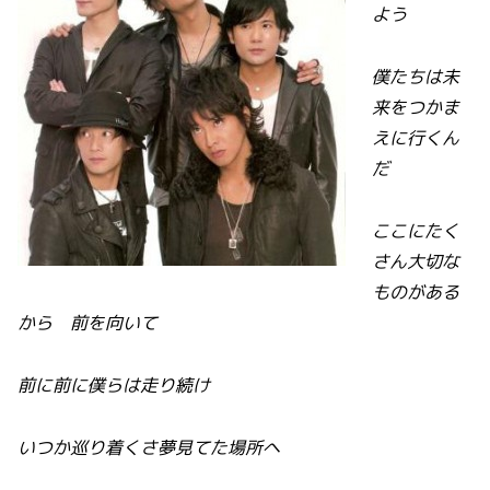
よう
僕たちは未
来をつかま
えに行くん
だ
ここにたく
さん大切な
ものがある
から 前を向いて
前に前に僕らは走り続け
いつか巡り着くさ夢見てた場所へ