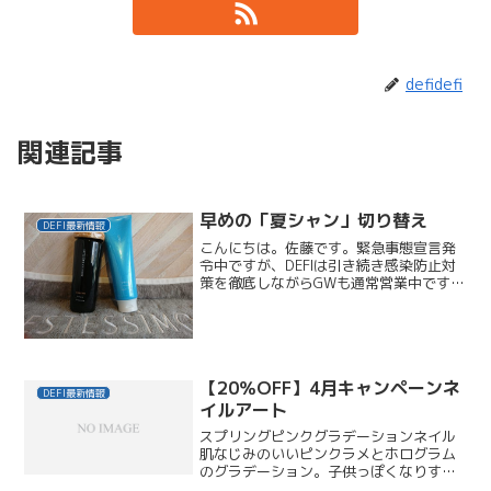
defidefi
関連記事
早めの「夏シャン」切り替え
DEFI最新情報
こんにちは。佐藤です。緊急事態宣言発
令中ですが、DEFIは引き続き感染防止対
策を徹底しながらGWも通常営業中です。
スタッフ自身も、行動には十分注意を怠
らず過ごしております。今季も、見えな
いモノの飛散がおさまらず、スカッとし
たい気持ちもあり、...
【20％OFF】4月キャンペーンネ
DEFI最新情報
イルアート
スプリングピンクグラデーションネイル
肌なじみのいいピンクラメとホログラム
のグラデーション。子供っぽくなりすぎ
ないピンクで大人の女性にぴったり。ポ