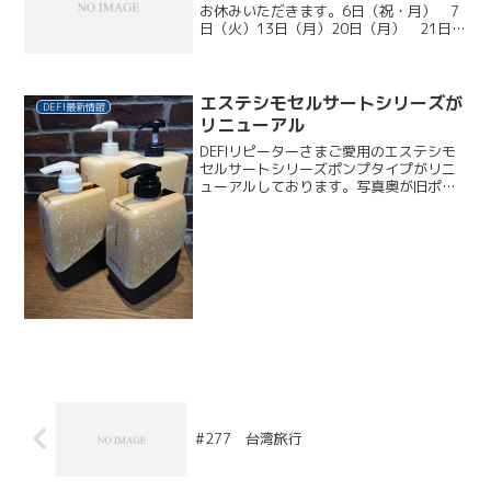
お休みいただきます。6日（祝・月） 7
日（火）13日（月）20日（月） 21日
（火）27日（月）●ネイルのお休
み・・・16日（木）30日（木）●スタイ
リスト津戸開のお休み・・・15日（水）
●スタイリスト...
エステシモセルサートシリーズが
DEFI最新情報
リニューアル
DEFIリピーターさまご愛用のエステシモ
セルサートシリーズポンプタイプがリニ
ューアルしております。写真奥が旧ポン
プ：700ml写真手前がNewポンプ：
500mlDEFI在庫が無くなり次第、500ml
のご提供になります。お手元の旧ポンプ
用ホル...
#277 台湾旅行