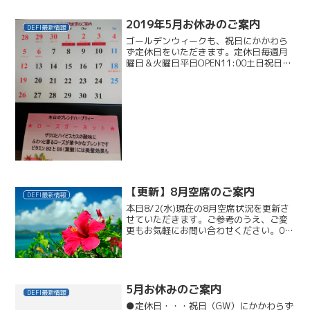
イントで片手１本ずつバラとバタフライ
のシールで春らしいデザイン。シール2
2019年5月お休みのご案内
DEFI最新情報
本。 キラキラパステルフ...
ゴールデンウィークも、祝日にかかわら
ず定休日をいただきます。定休日毎週月
曜日＆火曜日平日OPEN11:00土日祝日
OPEN10:00なお、下記祝日3日間の営業
時間変更と5/1(水) 5/2(木)
5/3(金) OPEN11:005/18(土...
【更新】8月空席のご案内
DEFI最新情報
本日8/2(水)現在の8月空席状況を更新さ
せていただきます。ご参考のうえ、ご変
更もお気軽にお問い合わせください。03-
3422-53753(木)16:30～1時間半
4(金)18:30～12(土)18:00～1時間
17(木)19:00～18(...
5月お休みのご案内
DEFI最新情報
●定休日・・・祝日（GW）にかかわらず