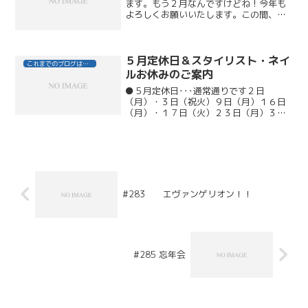
ます。もう２月なんですけどね！今年も
よろしくお願いいたします。この間、財
布を持たずに新宿へ行ってしまいました
（笑）映画を観ようと思い、映画館へ行
くエレベーターの前でお財布出しとこ～
とバッグに手を突っ込んで...
５月定休日＆スタイリスト・ネイ
これまでのブログはこちら
ルお休みのご案内
●５月定休日･･･通常通りです２日
（月）・３日（祝火）９日（月）１６日
（月）・１７日（火）２３日（月）３０
日（月）●ネイリスト公休日１２日
（木）・２６日（木）・３１日（火）●
山中郁恵１０日（火）・２４日（火）・
３１日（火）お休みをいただきま...
#283 エヴァンゲリオン！！
#285 忘年会