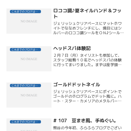
ら、冷房が直にあたる場所に長くいたた
めカゼをひいてしまいました（＋д＋）今
は、もう復活したので１２...
ロココ調♪夏ネイルハンド＆フッ
これまでのブログはこちら
ト
ジェリッシュクリアベースにマットホワ
イトでななめフレンチにし、境目にはシ
ルバーのロココ調シールをＯＮ♪シールの
まわりに、サファイヤ・カプリブルー・
アクアマリンのストーンを散らし、夏に
ピッタリな爽やかなデザイン。ロココ調
ヘッドスパ体験記
これまでのブログはこちら
シールを入れるだけで華...
２月７日（月）ネイリストも参加して、
スタッフ総勢１０名でヘッドスパの体験
に行ってまいりました。まずは座学頭皮
ケアスパ体験の村山インストラクターさ
んのゴッドハンドにウットリ毛髪ケアス
パ体験の山中フルフラットシャンプーベ
ッドでマッタリ（このシャ...
ゴールドドットネイル
これまでのブログはこちら
ジェリッシュクリアベースにポイントで
ゴールドのホログラムでドット風に。ハ
ート・スター・カメリアのメタルパーツ
も入れて、シンプルだけれども遊び心の
ある大人可愛いデザイン。
# 107 豆まき風、手ぬぐい。
これまでのブログはこちら
熊谷の今年初、ふらふらブログでござい