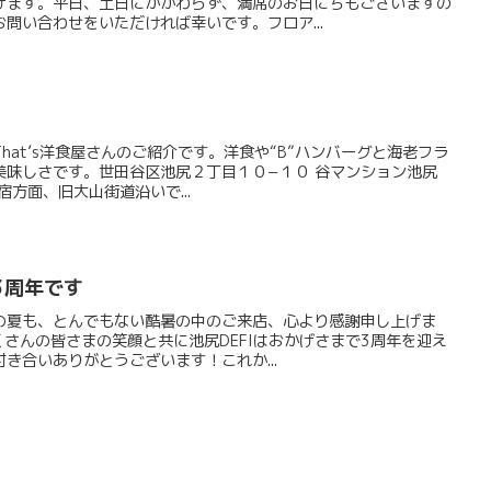
げます。平日、土日にかかわらず、満席のお日にちもございますの
問い合わせをいただければ幸いです。フロア...
hat’s洋食屋さんのご紹介です。洋食や“B”ハンバーグと海老フラ
美味しさです。世田谷区池尻２丁目１０−１０ 谷マンション池尻
三宿方面、旧大山街道沿いで...
3周年です
の夏も、とんでもない酷暑の中のご来店、心より感謝申し上げま
たくさんの皆さまの笑顔と共に池尻DEFIはおかげさまで3周年を迎え
き合いありがとうございます！これか...