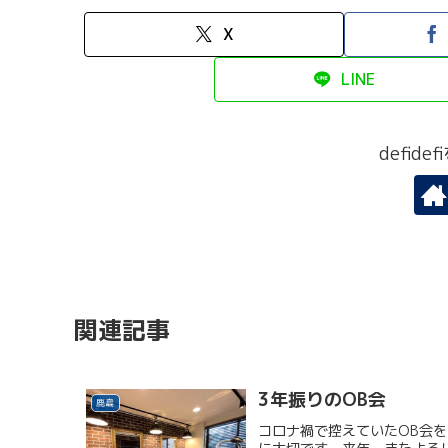
X
LINE
defid
関連記事
3年振りのOB会
鹿島
コロナ禍で控えていたOB会