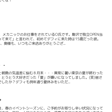
しくな！
、メカニックのお仕事をされているO氏です。駒沢で独立OPEN当
って来て」と言われて、初めてデフィに来た時は15歳だった彼。
、奥様も、いつもご来店ありがとうござ...
・・
と朝晩の気温差に悩む８月末・・・異常に暑い東京の夏が終わった
、とうとう大好きだった「夏」が嫌いになってしました。(笑)皆さ
したか？デフィも例年通り夏休みをいただ...
？
は、春のイベントシーズンに、ご予約がお取りし辛い状況になって