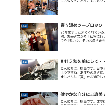
に大切です。来年、またよろ
春☆短めツーブロック
鹿島
23年間ずっと来てくれている
初、お母さまから「偵察に行
今や1児の父。そのお母さまも
#415 秋を前にして・
鹿島
こんにちは。鹿島です。日中
ようですね。あまりの暑さに
まはどんな「夏」をお過ごしで
健やかな自分にご褒美
鹿島
こんにちは。鹿島です。まず