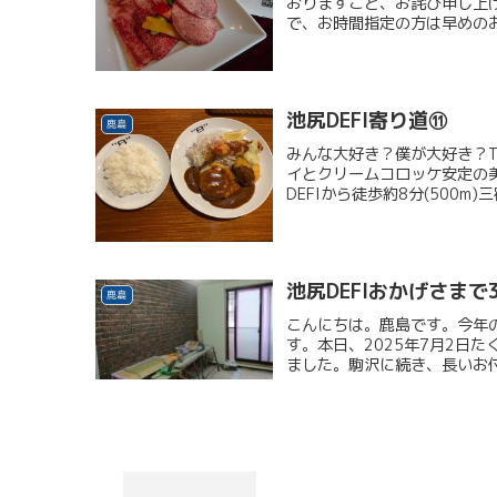
おりますこと、お詫び申し上
で、お時間指定の方は早めのお
池尻DEFI寄り道⑪
鹿島
みんな大好き？僕が大好き？T
イとクリームコロッケ安定の
DEFIから徒歩約8分(500m)
池尻DEFIおかげさまで
鹿島
こんにちは。鹿島です。今年
す。本日、2025年7月2日
ました。駒沢に続き、長いお付