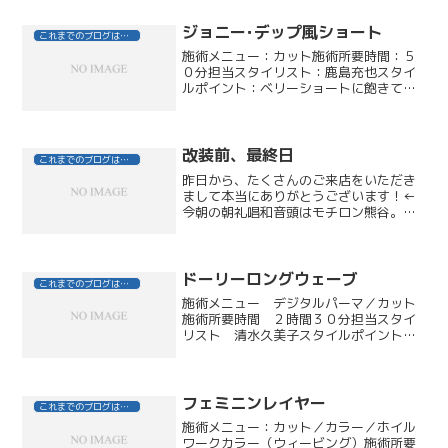
ジョニー･デップ風ショート
これまでのブログはこちら
施術メニュー：カット施術所要時間：５
０分担当スタイリスト：鹿島充也スタイ
ルポイント：ベリーショートに飽きてき
たとのことで、約３ヶ月間徐々に伸ばし
ながら、グラデーションショートにスタ
イルチェンジをご提案しました。サイド
はボリュームを抑えてタイ...
改装前、最終日
これまでのブログはこちら
昨日から、たくさんのご来店をいただき
まして本当にありがとうございます！←
今朝の朝礼唱和音頭はモチロン熊谷。
「今日も一日、よろしくお願いします
っ！」この店内も、あと数時間でお別
れ・・・オセワニ、ナリマシタ・・・。
営業終了後は、スタッフ全員で引...
ドーリーロングウェーブ
これまでのブログはこちら
施術メニュー デジタルパーマ／カット
施術所要時間 ２時間３０分担当スタイ
リスト 清水久美子スタイルポイント
とても軟らかい髪質ですが、バックの髪
はなるべくカール感を出したいというご
希望で、ハチ部分の少し上位からデジタ
ルパーマをかけました。前...
フェミニンレイヤー
これまでのブログはこちら
施術メニュー：カット／カラー／ホイル
ワークカラー（ウィービング）施術所要