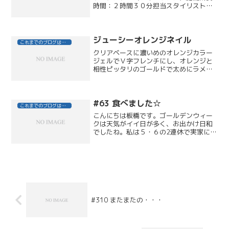
時間：２時間３０分担当スタイリスト：
船木洋介スタイルポイント：もう少し伸
ばしたいのと、クセがおさまるスタイル
をご希望でしたので、カットは重めのロ
ーレイヤーにしてクセがハ...
ジューシーオレンジネイル
これまでのブログはこちら
クリアベースに濃いめのオレンジカラー
ジェルでＶ字フレンチにし、オレンジと
相性ピッタリのゴールドで太めにラメラ
インを。ブルーグリーンに輝くシェルを
並べたデザインは、春から夏にかけてホ
ワイトやプリント生地のファッションに
合わせるとオシャレ度ＵＰ...
#63 食べました☆
これまでのブログはこちら
こんにちは板橋です。ゴールデンウィー
クは天気がイイ日が多く、お出かけ日和
でしたね。私は５・６の2連休で実家に帰
り、地元の温泉に行き、美味しいご飯を
いっぱい食べてリフレッシュして来まし
た（＾＾）休み明けの水曜日は、前日の
食べすぎでちょっと顔が...
#310 またまたの・・・