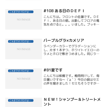
（火曜日）１４日（火）２８日（火）
#108 ある日のＤＥＦＩ
これまでのブログはこちら
こんにちは。フロントの佐藤です。ＤＥ
ＦＩ、ある日の朝。出勤してフロアの電
気を点けると。。。いました。ブッキー
ちゃん。刈上げバージョン。練習用の頭
です。前夜の誰かの練習会作品と思われ
ます。他のスタッフはまったく平気（当
然）ですが、私の場合は、...
パープルグラ×カメリア
これまでのブログはこちら
ラベンダーカラーでグラデーションに
し、片手１本ずつ、ホワイトイエローの
ラメとホロで敷きつめました。同じラメ
でカメリアのデザインを描いて上品に。
#81夏です
これまでのブログはこちら
こんにちは板橋です。梅雨明けして、毎
日暑いですね～（´д｀）今日の朝はセミ
の声を聞きました！セミもそうですが、
夏といえば・・・海に、花火に、プール
に ・・と、いろいろありますが、私の
中で身近に感じる夏は、いつもより ビ
ールが美味しい♪ と感...
ＮＥＷ！シャンプー＆トリートメ
これまでのブログはこちら
ント