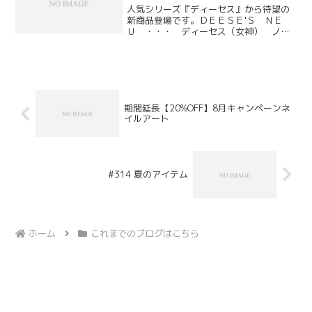
人気シリーズ『ディーセス』から待望の
新商品登場です。ＤＥＥＳＥ'Ｓ ＮＥ
Ｕ ・・・ ディーセス（女神） ノイ
（新しい）従来の「ダメージをケアす
る」発想から、「美しい質感を保ち続け
る」という新発想へ。サロンでカラーリ
ングをした直後の「キレイ」...
期間延長【20%OFF】8月キャンペーンネ
イルアート
#314 夏のアイテム
ホーム
これまでのブログはこちら