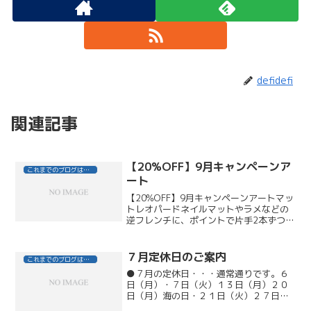
defidefi
関連記事
【20%OFF】9月キャンペーンア
これまでのブログはこちら
ート
【20%OFF】9月キャンペーンアートマッ
トレオパードネイルマットやラメなどの
逆フレンチに、ポイントで片手2本ずつマ
ットスモーキーパープルのベースのレオ
パード柄をペイント。異素材MIXがおしゃ
れ上級者。レオパードペイント4本。オー
７月定休日のご案内
これまでのブログはこちら
タムフラワ...
●７月の定休日・・・通常通りです。６
日（月）・７日（火）１３日（月）２０
日（月）海の日・２１日（火）２７日
（月）●ディレクター鹿島充也 公休日