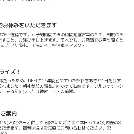
9までお休みをいただきます
すか…佐藤です。ご予約時間のみの時間短縮営業のため、朝晩のお
ますこと、お詫び申し上げます。それでも、お電話でお声を聞くと
ただいた際も、手洗い→手指消毒→マスク…...
サプライズ！
休だったため、DEFIに13年間勤めていた熊谷ちあきが1日だけア
くれました！朝礼参加の熊谷。向かって右端です。フルフラットシ
しゃる前に少しだけ練習・・・以前熊...
のご案内
8(月)19(火)定休日と併せて5連休いただきます本日7/16(水)現在の8
ただきます。最新状況はお気軽にお問い合わせください。03-
3...