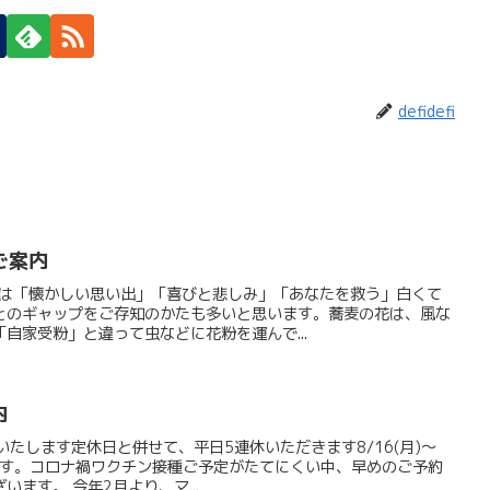
defidefi
ご案内
葉は「懐かしい思い出」「喜びと悲しみ」「あなたを救う」白くて
とのギャップをご存知のかたも多いと思います。蕎麦の花は、風な
自家受粉」と違って虫などに花粉を運んで...
内
いたします定休日と併せて、平日5連休いただきます8/16(月)～
鹿島です。コロナ禍ワクチン接種ご予定がたてにくい中、早めのご予約
ます。 今年2月より、マ...