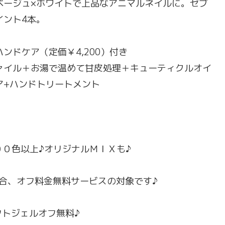
ベージュ×ホワイトで上品なアニマルネイルに。ゼブ
イント4本。
ハンドケア（定価￥4,200）付き
ァイル＋お湯で温めて甘皮処理＋キューティクルオイ
ア+ハンドトリートメント
００色以上♪オリジナルＭＩＸも♪
合、オフ料金無料サービスの対象です♪
トジェルオフ無料♪