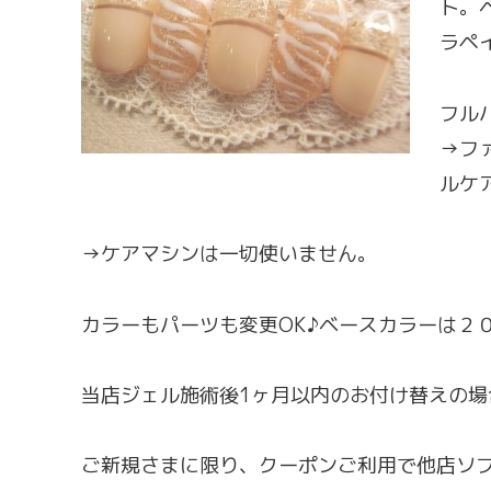
ト。
ラペ
フル
→フ
ルケ
→ケアマシンは一切使いません。
カラーもパーツも変更OK♪ベースカラーは２
当店ジェル施術後1ヶ月以内のお付け替えの場
ご新規さまに限り、クーポンご利用で他店ソフ