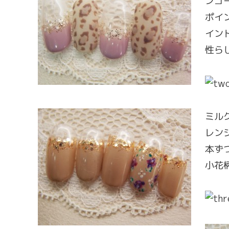
ンゴ
ポイ
イン
性ら
ミル
レン
本ず
小花