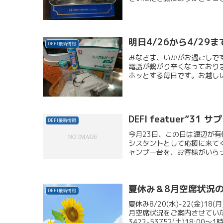
明日4/26から4/2
DEFI最新情報
みなさま、いかがお過ごしで
電話が繋がり辛くなっており
ホッとする毎日です。お越しい
DEFI featuer”31 
DEFI最新情報
今月23日、この日は渡辺が有
シスタントとして応援に来て
ャンプー台を、お客様がいらっ
夏休み＆8月空席状況
DEFI最新情報
夏休み8/20(水)-22(金)1
月空席状況をご案内させてい
3422-53752(土)18:00～1時間