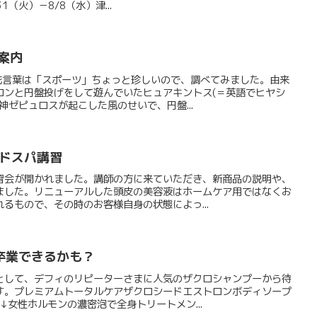
（火）－8/8（水）津...
ご案内
」花言葉は「スポーツ」ちょっと珍しいので、調べてみました。由来
ロンと円盤投げをして遊んでいたヒュアキントス(＝英語でヒヤシ
神ゼピュロスが起こした風のせいで、円盤...
 ヘッドスパ講習
習会が開かれました。講師の方に来ていただき、新商品の説明や、
ました。リニューアルした頭皮の美容液はホームケア用ではなくお
るもので、その時のお客様自身の状態によっ...
卒業できるかも？
として、デフィのリピーターさまに人気のザクロシャンプーから待
す。プレミアムトータルケアザクロシードエストロンボディソープ
↓女性ホルモンの濃密泡で全身トリートメン...