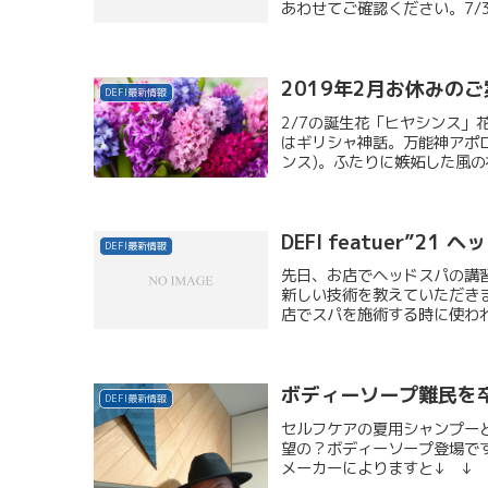
あわせてご確認ください。7/31
2019年2月お休みの
DEFI最新情報
2/7の誕生花「ヒヤシンス
はギリシャ神話。万能神アポ
ンス)。ふたりに嫉妬した風の
DEFI featuer”21
DEFI最新情報
先日、お店でヘッドスパの講
新しい技術を教えていただき
店でスパを施術する時に使われ
ボディーソープ難民を
DEFI最新情報
セルフケアの夏用シャンプー
望の？ボディーソープ登場で
メーカーによりますと↓ ↓ 