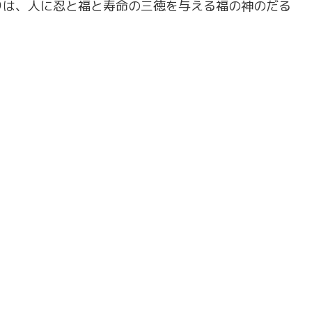
りは、人に忍と福と寿命の三徳を与える福の神のだる