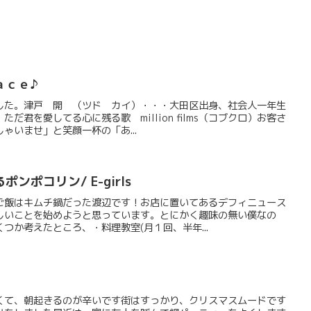
ａｃｅ♪
した。津戸 開 （ツド カイ）・・・大田区出身、社会人一年生
だ君を愛してる心に残る歌 million films（コブクロ）お客さ
ゃいませ」と笑顔一杯の「あ...
ンポコリン/ E-girls
ご飯はキムチ鍋だった渡辺です！お店に置いてあるデフィニュース
しいことを始めようと思っています。とにかく趣味の無い僕なの
つか考えたところ、・料理教室(月１回、半年...
くて、朝起きるのが辛いです街はすっかり、クリスマスムードです