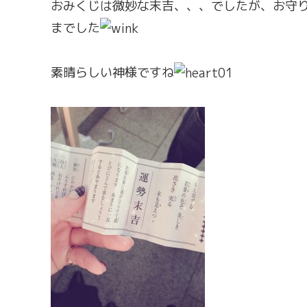
おみくじは微妙な末吉、、、でしたが、お守
までした
素晴らしい神様ですね