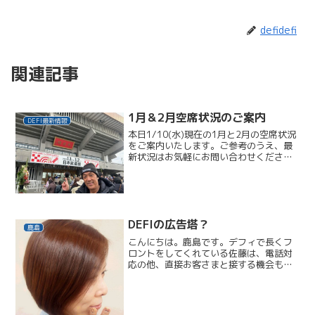
defidefi
関連記事
1月＆2月空席状況のご案内
DEFI最新情報
本日1/10(水)現在の1月と2月の空席状況
をご案内いたします。ご参考のうえ、最
新状況はお気軽にお問い合わせくださ
い。03-3422-53751月12(金)13:00～2
時間14(日)14:00～2時間半24(水)16:30
～1時間半2月1...
DEFIの広告塔？
鹿島
こんにちは。鹿島です。デフィで長くフ
ロントをしてくれている佐藤は、電話対
応の他、直接お客さまと接する機会も多
いので、彼女が髪型を変えたり風間にネ
イルをしてもらったりするとたくさんの
お客さまからお声掛けをいただきます。
カラーリングはもちろんで...