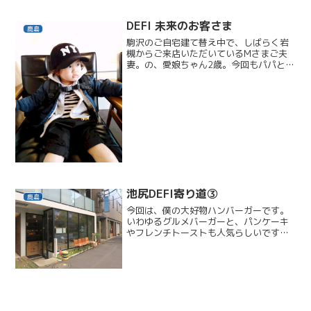
まのご多幸と自身の健康を祈願し
て・・・今年も良い年になりますよう
DEFI 未来のお客さま
鹿島
に！そしてお楽しみの食い倒れ！ ...
駒沢のご自宅建て替え中で、しばらく岩
槻からご来店いただいているMさまご夫
妻。の、愛娘ちゃん2歳。今回もパパと一
緒にママのお迎えに来てくれました。キ
ャップとリュックが大好き！マジで可愛
い！生まれてからまだいちども髪を切っ
たことがないそうです。...
池尻DEFI寄り道③
鹿島
今回は、僕の大好物ハンバーガーです。
いわゆるグルメバーガーと、パンケーキ
やフレンチトーストも人気らしいです。
エルエーガレージ僕はベーコンチーズバ
ーガー一択。そしてここのフレンチフラ
イポテトもやめられない止まらない。細
切りポテト好きにはたまり...