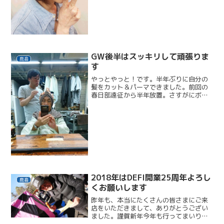
GW後半はスッキリして頑張りま
鹿島
す
やっとやっと！です。半年ぶりに自分の
髪をカット＆パーマできました。前回の
春日部遠征から半年放置。さすがにボサ
ボサで気持ちがブルーでした。今回は宿
河原でオーナーをしている斉藤氏に救援
依頼。昔の同僚であり同志です！斉藤
氏、わざわざ宿河原から、ふ...
2018年はDEFI開業25周年よろし
鹿島
くお願いします
昨年も、本当にたくさんの皆さまにご来
店をいただきまして、ありがとうござい
ました。謹賀新年今年も行ってまいりま
した。恒例の浅草、浅草寺へ初詣。皆さ