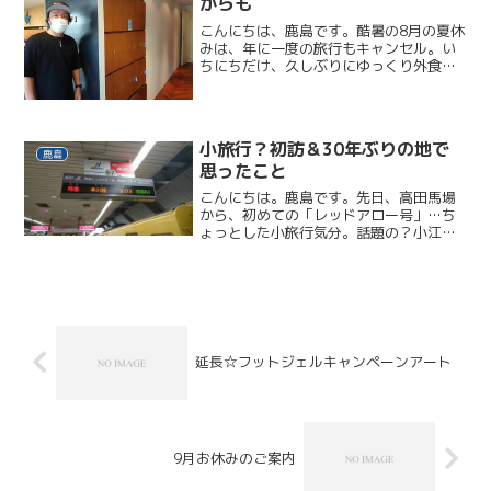
からも
こんにちは、鹿島です。酷暑の8月の夏休
みは、年に一度の旅行もキャンセル。い
ちにちだけ、久しぶりにゆっくり外食の
日を過ごしました。9月に入り、ぐっすり
眠れる過ごしやすい気温になりました。
気候が良くなったせい…ではないと思い
ますが、今月は、年初...
小旅行？初訪＆30年ぶりの地で
鹿島
思ったこと
こんにちは。鹿島です。先日、高田馬場
から、初めての「レッドアロー号」…ち
ょっとした小旅行気分。話題の？小江戸
「本川越」所用を済ませて戻らなければ
なりませんでしたので、散策ができずに
残念でした…いつかゆっくり！そして別
日。これまた所用で「溝の...
延長☆フットジェルキャンペーンアート
9月お休みのご案内