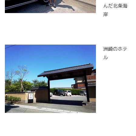
んだ北条海
岸
洲崎のホテ
ル