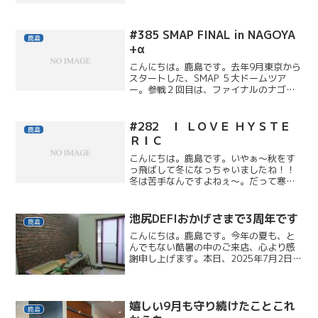
ち時間が苦手なせいもあります。）「将
来、絶対にベンツに乗ってやる！」と、
ＤＥＦＩを立ち上げるとき...
#385 SMAP FINAL in NAGOYA
鹿島
+α
こんにちは。鹿島です。去年9月東京から
スタートした、SMAP ５大ドームツア
ー。参戦２回目は、ファイナルのナゴヤ
ドームに行ってきました。ファイナルの
チケットが当選したのも奇跡でしたが、
なんとアリーナ前から１５番目をGet！
#282 Ｉ ＬＯＶＥ ＨＹＳＴＥ
鹿島
かなりの至近距離で...
ＲＩＣ
こんにちは。鹿島です。いやぁ～秋をす
っ飛ばして冬になっちゃいましたね！！
冬は苦手なんですよねぇ～。だって寒い
じゃないですか。（笑でも良いこともあ
るんです。大好きなファッションを楽し
めること！今年冬のトレンドカラー「ブ
池尻DEFIおかげさまで3周年です
鹿島
ラック」は、僕のファッシ...
こんにちは。鹿島です。今年の夏も、と
んでもない酷暑の中のご来店、心より感
謝申し上げます。本日、2025年7月2日た
くさんの皆さまの笑顔と共に池尻DEFIは
おかげさまで3周年を迎えました。駒沢に
続き、長いお付き合いありがとうござい
ます！これか...
嬉しい9月も守り続けたことこれ
鹿島