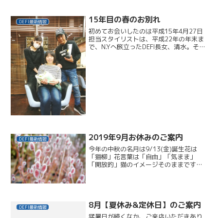
15年目の春のお別れ
DEFI最新情報
初めてお会いしたのは平成15年4月27日
担当スタイリストは、平成22年の年末ま
で、N.Yへ旅立ったDEFI長女、清水。その
後、僕が引き継がせていただき、ネイル
も毎月ありがとうございました。4月か
ら、佐世保へ転勤。本日がお引っ越し前
の最後のご...
2019年9月お休みのご案内
DEFI最新情報
今年の中秋の名月は9/13(金)誕生花は
「猫柳」花言葉は「自由」「気まま」
「開放的」猫のイメージそのままです
ね。日本原産で、川の土手などに自生す
るヤナギ科の植物ですが、猫の尻尾のよ
うな特徴ある見た目で、生け花にも使わ
れます。特にピンク色で見...
8月【夏休み&定休日】のご案内
DEFI最新情報
猛暑日が続くなか、ご来店いただきあり