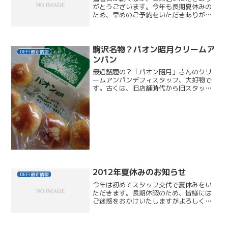
がとうございます。今年も長期夏休みの
ため、早めのご予約をいただきありがと
うございます。ご迷惑をおかけいたしま
すこと、お許しください。8/3（月）
4（火）…定休日8/10（月）11（火）
12（水）13（木）...
駒沢名物？パオン昭月クリームア
DEFI最新情報
ンパン
最近話題の？「パオン昭月」さんのクリ
ームアンパンデフィスタッフ、大好物で
す。古くは、旧店舗時代から旧スタッフ
もファンでした。世田谷在住の芸能人の
みなさん御用達で、昨晩もテレビでヒロ
ミさんが紹介していました。先日は、噂
を聞いた区外からお越しい...
2012年夏休みのお知らせ
DEFI最新情報
今年は初めてスタッフ交代で夏休みをい
ただきます。長期休暇のため、皆様には
ご迷惑をおかけいたしますがよろしくお
願いいたします。トップページ左の
【SHOP&STAFF SCHEDULE】 とあわせ
てご確認ください。7/31（火）－