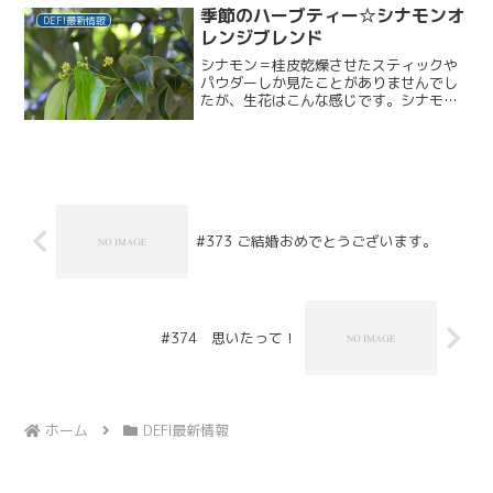
8/8（水）津...
季節のハーブティー☆シナモンオ
DEFI最新情報
レンジブレンド
シナモン＝桂皮乾燥させたスティックや
パウダーしか見たことがありませんでし
たが、生花はこんな感じです。シナモン
には、毛細血管の働きを促す効果がある
そうで…毛細血管といえば…頭皮張り巡
らされている頭皮の毛細血管の働きが良
くなることで、育毛美髪に...
#373 ご結婚おめでとうございます。
#374 思いたって！
ホーム
DEFI最新情報