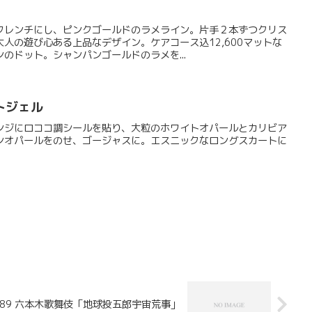
フレンチにし、ピンクゴールドのラメライン。片手２本ずつクリス
人の遊び心ある上品なデザイン。ケアコース込12,600マットな
のドット。シャンパンゴールドのラメを...
トジェル
ンジにロココ調シールを貼り、大粒のホワイトオパールとカリビア
ンオパールをのせ、ゴージャスに。エスニックなロングスカートに
389 六本木歌舞伎「地球投五郎宇宙荒事」