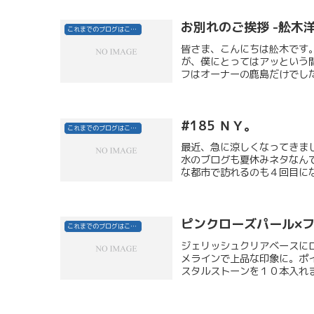
お別れのご挨拶 -舩木洋
これまでのブログはこちら
皆さま、こんにちは舩木です
が、僕にとってはアッという
フはオーナーの鹿島だけでした
#185 ＮＹ。
これまでのブログはこちら
最近、急に涼しくなってきま
水のブログも夏休みネタなん
な都市で訪れるのも４回目にな
ピンクローズパール×
これまでのブログはこちら
ジェリッシュクリアベースに
メラインで上品な印象に。ポ
スタルストーンを１０本入れま