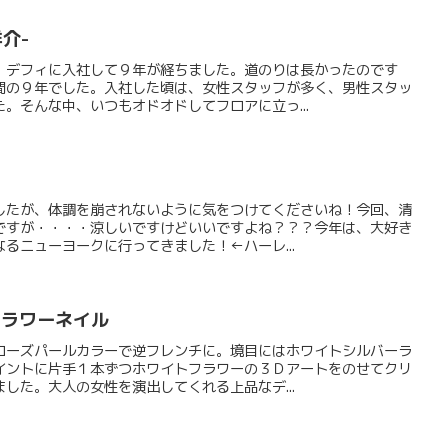
介-
。デフィに入社して９年が経ちました。道のりは長かったのです
間の９年でした。入社した頃は、女性スタッフが多く、男性スタッ
。そんな中、いつもオドオドしてフロアに立っ...
したが、体調を崩されないように気をつけてくださいね！今回、清
ですが・・・・涼しいですけどいいですよね？？？今年は、大好き
るニューヨークに行ってきました！←ハーレ...
フラワーネイル
ローズパールカラーで逆フレンチに。境目にはホワイトシルバーラ
イントに片手１本ずつホワイトフラワーの３Ｄアートをのせてクリ
した。大人の女性を演出してくれる上品なデ...