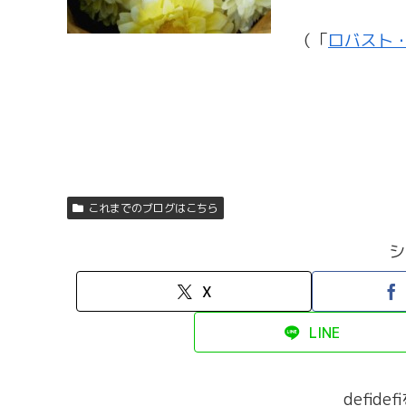
（「
ロバスト
これまでのブログはこちら
シ
X
LINE
defid