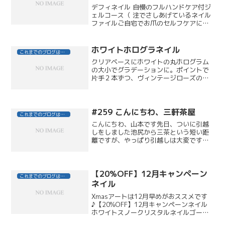
デフィネイル 自慢のフルハンドケア付ジ
ェルコース（ 注でさしあげているネイル
ファイルご自宅でお爪のセルフケアにお
使いいただいておりますが・・・
150/220グリットの 150 の方で（数
字が書いていない粗い面です）洋服の毛
ホワイトホログラネイル
これまでのブログはこちら
玉がキレイに取れま...
クリアベースにホワイトの丸ホログラム
の大小でグラデーションに。ポイントで
片手２本ずつ、ヴィンテージローズの大
粒ストーンをのせて、涼しげに。
#259 こんにちわ、三軒茶屋
これまでのブログはこちら
こんにちわ、山本です先日、ついに引越
しをしました池尻から三茶という短い距
離ですが、やっぱり引越しは大変ですね
家具や家電をそろえるところからやって
いるので今の僕のカーテンは。。。
college essay
writing ...
【20%OFF】12月キャンペーン
これまでのブログはこちら
ネイル
Xmasアートは12月早めがおススメです
♪【20%OFF】12月キャンペーンネイル
ホワイトスノークリスタルネイルゴール
ドラメ入りのホワイトグラデーション