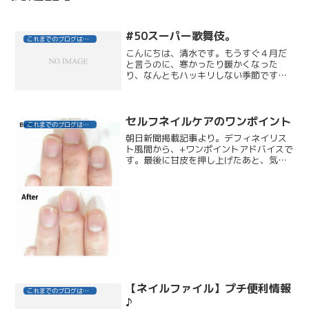
#50スーパー歌舞伎。
これまでのブログはこちら
こんにちは、清水です。もうすぐ４月だ
と言うのに、寒かったり暖かくなった
り、なんともハッキリしない季節です
ね！花粉症なんだか、カゼなんだかわか
らない方も多いのではないでしょうか？
さて先日、雨の降る休日に、以前から待
ちに待ったスーパー歌舞伎を観...
セルフネイルケアのワンポイント
これまでのブログはこちら
朝日新聞掲載記事より。デフィネイリス
ト風間から、+ワンポイントアドバイスで
す。最後に甘皮を押し上げたあと、気に
なってむしり取りたくなると思います
が、絶対に止めてくださいね。お爪の根
元のキューティクルを痛めてしまうと、
生えてくるお爪に影響がで...
【ネイルファイル】プチ便利情報
これまでのブログはこちら
♪