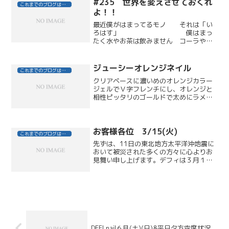
い物ツアー！！』 ３日間の...
#235 世界を変えさせておくれ
これまでのブログはこちら
よ！！
最近僕がはまってるモノ それは「い
ろはす」 僕はまっ
たく水やお茶は飲みません コーラやコ
ーヒーに蝕まれた体を元に戻してくれる
モノ それが「いろはす」ミネラルウォ
ーターにみかんエキスが入っていて、水
ジューシーオレンジネイル
これまでのブログはこちら
が嫌いな僕でも飲みやすい...
クリアベースに濃いめのオレンジカラー
ジェルでＶ字フレンチにし、オレンジと
相性ピッタリのゴールドで太めにラメラ
インを。ブルーグリーンに輝くシェルを
並べたデザインは、春から夏にかけてホ
ワイトやプリント生地のファッションに
合わせるとオシャレ度ＵＰ...
お客様各位 3/15(火)
これまでのブログはこちら
先ずは、11日の東北地方太平洋沖地震に
おいて被災された多くの方々に心よりお
見舞い申し上げます。デフィは３月１６
日（水）以降、節電にて通常営業をいた
します。●暖房設定温度●一部照明その
他、ご不便をおかけすることもあるかと
思いますが何卒ご理解く...
DEFI nail６月(土)(日)&平日夕方空席状況