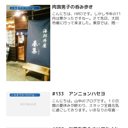
す。根もとから毛先にかけて、色のグラ
デーションが滝のように広がっていく、
肉食男子の呑み歩き
これまでのブログはこちら
「見せる」ポイントカラー。...
こんにちは、HIROです。しかし今年の11
月は寒かったですねー。さて先日、大田
市場に行って来ました。東京では、問題
となっている築地市場が有名ですが、大
田区、臨海地域の大井方面にある大田市
場はあまり知られていないので、ぶらっ
と朝から出向いてみ...
#133 アンニョンハセヨ
これまでのブログはこちら
こんにちは。山中のブログです。１０日
間の夏休みが終わり、スタッフ全員元気
に過ごしております。いきなりの写真
は、焼肉にプルコギ・・・今年の夏休み
は、清水、熊谷、板橋、と４人で韓国旅
行に行ってまいりました。目的は、『買