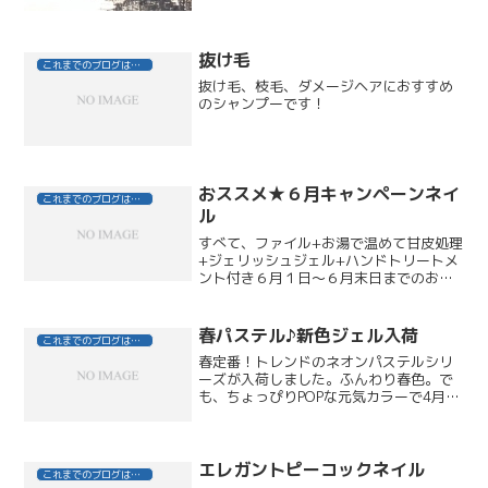
抜け毛
これまでのブログはこちら
抜け毛、枝毛、ダメージヘアにおすすめ
のシャンプーです！
おススメ★６月キャンペーンネイ
これまでのブログはこちら
ル
すべて、ファイル+お湯で温めて甘皮処理
+ジェリッシュジェル+ハンドトリートメ
ント付き６月１日～６月末日までのお得
なコースです。パールキャンペーンピン
クパールラメグラデーションネイルジェ
リッシュジェルクリアにオーロラピンク
春パステル♪新色ジェル入荷
これまでのブログはこちら
とホワイトパールのラ...
春定番！トレンドのネオンパステルシリ
ーズが入荷しました。ふんわり春色。で
も、ちょっぴりPOPな元気カラーで4月か
らの新生活を応援します！写真左からピ
ーチソルトミントソルトパッションフル
ーツソルトレモンソルトアプリコットソ
ルト
エレガントピーコックネイル
これまでのブログはこちら