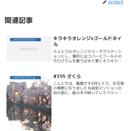
defidefi
関連記事
キラキラオレンジ×ゴールドネイ
これまでのブログはこちら
ル
ラメ入りのオレンジカラーでグラデーシ
ョンにし、境目にはコパーとゴールドの
ホログラムを散りばめて更にキラキラ感
ＵＰ！ポイントで片手１本ずつホログラ
ムを敷き詰めて今年らしいデザイン。
#395 さくら
これまでのブログはこちら
こんにちは、風間です4月に入り、お花見
の季節になりましたね自宅マンションの
目の前に、桜の木が咲いていてベランダ
から眺められます夜桜もステキ神楽坂で
咲いていた桜真っ青な空と桜のピンクの
コントラストがとても綺麗で、気に入っ
ている写真ですテラスで...