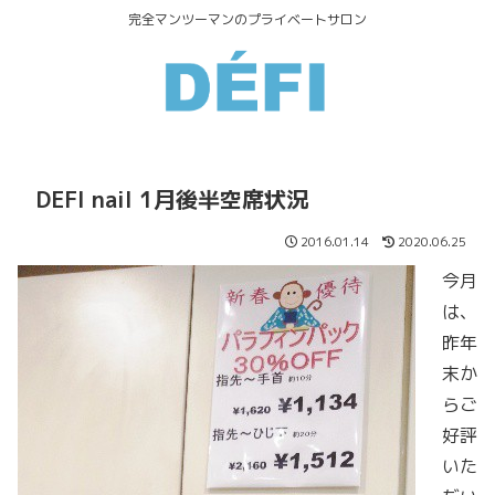
完全マンツーマンのプライベートサロン
DEFI nail 1月後半空席状況
2016.01.14
2020.06.25
今月
は、
昨年
末か
らご
好評
いた