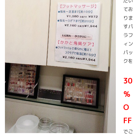
だい
てお
りま
すパ
ラフ
ィン
パッ
クを
30
％
O
FF
でご