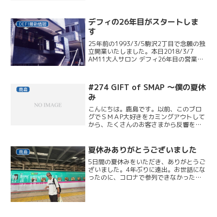
ま！3人とも、SMAPに元気貰って、これ
からもヨロシクなっ！1時間以上も独りで
並んでグッズを買っ...
デフィの26年目がスタートしま
DEFI最新情報
す
25年前の1993/3/5駒沢2丁目で念願の独
立開業いたしました。本日2018/3/7
AM11大人サロン デフィ26年目の営業を
スタートさせていただきます。19歳で専
門学校卒業後、初めて勤めたサロン時代
から大手全国チェーンサロンで店長～マ...
#274 GIFT of SMAP ～僕の夏休
鹿島
み
こんにちは。鹿島です。以前、このブロ
グでＳＭＡP大好きをカミングアウトして
から、たくさんのお客さまから反響をい
ただきました（笑僕の今年の夏休み
は・・・GIFT of SMAP CONCERT 2012
in 東京ドーム！！初日の9/26、早...
夏休みありがとうございました
鹿島
5日間の夏休みをいただき、ありがとうご
ざいました。4年ぶりに遠出。お世話にな
ったのに、コロナで参列できなかった義
理兄の弾丸お墓参り。数年ぶりに、姉と
姪っ子たちとその娘にも会えて、充実し
た1泊2日となりました。観光はなしでし
たが、仙台牛と蔵王...