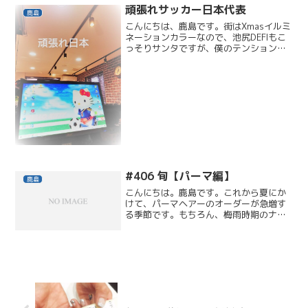
頑張れサッカー日本代表
鹿島
こんにちは、鹿島です。街はXmasイルミ
ネーションカラーなので、池尻DEFIもこ
っそりサンタですが、僕のテンションは
(サムライ)ブルー！あれからずっと…今
日も、お客さまとサッカートークが止ま
りません。ブラボー！池尻DEFI定休日
(月)(火)...
#406 旬【パーマ編】
鹿島
こんにちは。鹿島です。これから夏にか
けて、パーマヘアーのオーダーが急増す
る季節です。もちろん、梅雨時期のナノ
アクアストレートパーマは大人気です。
リピーターのお客さまでも、その時々に
よってクセの出かたや毛髪そのものの質
感が違うので、薬の種類は...