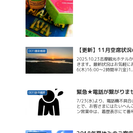
【更新】11月空席状況
DEFI最新情報
2025.10.23志摩観光ホテ
きます。最新状況はお気軽にお問い
6(木)16:00～2時間半7(金)1..
緊急★電話が繋がりま
DEFI最新情報
7/23(水)より、電話機不
とで、お客さまにはたいへん
ン営業中は、着歴表示にて番号