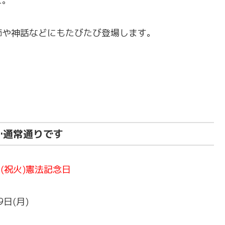
た。
飾や神話などにもたびたび登場します。
…通常通りです
日(祝火)憲法記念日
9日(月)