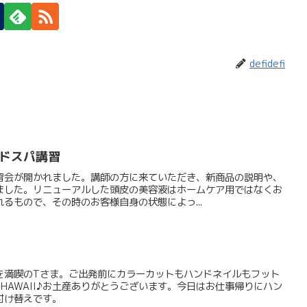
defidefi
 ヘッドスパ講習
習会が開かれました。講師の方に来ていただき、新商品の説明や、
ました。リニューアルした頭皮の美容液はホームケア用ではなくお
るもので、その時のお客様自身の状態によっ...
を満喫のTさま。ご出発前にカラーカットもハンドネイルもフット
HAWAII♪お土産ありがとうございます。今日はお仕事帰りにハン
付け替えです。