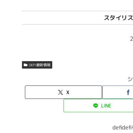
スタイリス
DEFI最新情報
シ
X
LINE
defid