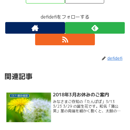
defidefiをフォローする
defidefi
関連記事
2018年3月お休みのご案内
DEFI最新情報
みなさまご存知の「たんぽぽ」3/13
3/23 3/29 の誕生花です。和名「蒲公
英」茎の両端を細かく割くと、太鼓の鼓
のような形になるため、古来、たんぽぽ
は「鼓草」「ツツミグサ」と呼ばれてい
ました。鼓を叩くと、「タン、ポンポ
ン、タン、ポンポ...