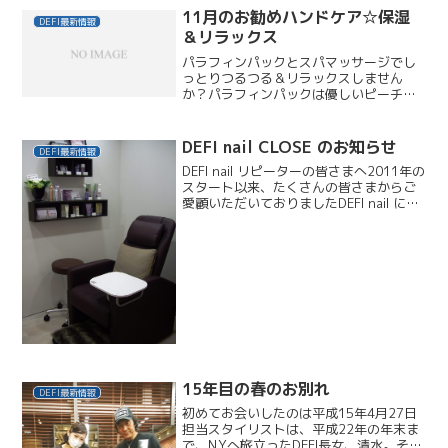
11月のお勧めハンドケア☆保湿
DEFI最新情報
＆リラックス
パラフィンパックとスパマッサージでし
っとりつるつる＆リラックスしません
か？パラフィンパックは優しいピーチの
香り。温めて溶かしたパラフィン（ロ
ウ）でお爪とお肌を覆います。指先の乾
燥や冷え対策に。指先～手首まで
DEFI nail CLOSE のお知らせ
DEFI最新情報
￥1,575（会員さま￥1,418...
DEFI nail リピーターの皆さまへ2011年の
スタート以来、たくさんの皆さまからご
愛顧いただいておりましたDEFI nail につ
きまして、このたび、CLOSEとなりまし
たこと、ご報告させていただきます。ネ
イリスト風間華菜の育児休暇終...
15年目の春のお別れ
DEFI最新情報
初めてお会いしたのは平成15年4月27日
担当スタイリストは、平成22年の年末ま
で、N.Yへ旅立ったDEFI長女、清水。その