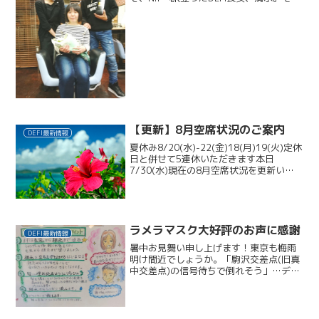
後、僕が引き継がせていただき、ネイル
も毎月ありがとうございました。4月か
ら、佐世保へ転勤。本日がお引っ越し前
の最後のご...
【更新】8月空席状況のご案内
DEFI最新情報
夏休み8/20(水)-22(金)18(月)19(火)定休
日と併せて5連休いただきます本日
7/30(水)現在の8月空席状況を更新いた
します。ご参考のうえ、最新状況はお気
軽にお問い合わせください。03-3422-
53752(土)18:00～1時...
ラメラマスク大好評のお声に感謝
DEFI最新情報
暑中お見舞い申し上げます！東京も梅雨
明け間近でしょうか。「駒沢交差点(旧真
中交差点)の信号待ちで倒れそう」…デフ
ィ旧店舗、駒沢2丁目方面からのリピータ
ーさま、今年も炎天下のご来店、ありが
とうございます。炎天下といえば、気に
なるのは紫外線です...