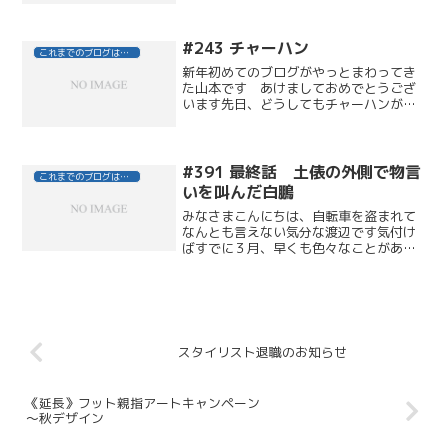
＝；）、DEFIでは毎年恒例の大掃除を行
いました！！土曜日の営業が終わってか
ら、それぞれの担当してる...
#243 チャーハン
これまでのブログはこちら
新年初めてのブログがやっとまわってき
た山本です あけましておめでとうござ
います先日、どうしてもチャーハンが食
べたい日があったので、家の近くのご飯
屋さんに行きましたメニューをみると
「チキンカツチャーハン」がありますチ
キンカツ好きの僕にはたまり...
#391 最終話 土俵の外側で物言
これまでのブログはこちら
いを叫んだ白鵬
みなさまこんにちは、自転車を盗まれて
なんとも言えない気分な渡辺です気付け
ばすでに３月、早くも色々なことがあり
ました！まずは、この度、スタイリスト
としてデビューさせていただきました！
みなさまに育てていただき、ここまで来
ることが出来ました。まだ...
スタイリスト退職のお知らせ
《延長》フット親指アートキャンペーン
～秋デザイン