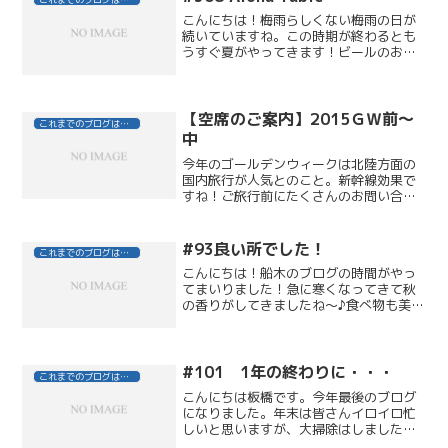
こんにちは！梅雨らしくない梅雨の日が
続いていますね。この時期が終わるとも
うすぐ夏がやってきます！ビールのおい
しい季節です！！という訳で、私は先日
一足早く（？）ビアガーデンに行ってき
ました！ 横浜にあるハワイアンビアガー
デンで、周りにはやしの...
【空席のご案内】2015ＧＷ前～
これまでのブログはこちら
中
今年のゴールデンウィークは北陸方面の
国内旅行が人気とのこと。新幹線効果で
すね！ご旅行前にたくさんのお問い合わ
せ＆ご予約をいただき、ありがとうござ
います！期間限定【FOOT】選べるワンカ
ラージェル体験コース《ご新規さまクー
#93良い所でした！
これまでのブログはこちら
ポンはこちら》そろそ...
こんにちは！船木のブログの時間がやっ
てまいりました！急に寒くなってきて秋
の香りがしてきましたね～♪食べ物も美味
しくてつい食べ過ぎてしまって、体重計
に乗ったら・・・なんと５㌔も太ってい
た今日この頃です。さて、今回のブログ
は友達と静岡に行ってき...
#101 1年の終わりに・・・
これまでのブログはこちら
こんにちは板橋です。今年最後のブログ
になりました。年末は皆さんイロイロ忙
しいと思いますが、大掃除はしました
か？？自分はこれからなんですが（＝