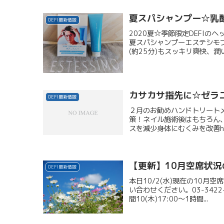
夏スパシャンプー☆乳
DEFI最新情報
2020夏☆季節限定DEFI
夏スパシャンプーエステシモプ
(約25分)もスッキリ爽快、潤
カサカサ指先に☆ゼラ
DEFI最新情報
２月のお勧めハンドトリート
策！ネイル施術後はもちろん
スを減少身体にむくみを改善how to 
【更新】10月空席状況
DEFI最新情報
本日10/2(水)現在の10
い合わせください。03-3422-5
間10(木)17:00～1時間...