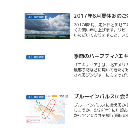
2017年8月夏休みの
DEFI最新情報
2017年8月、定休日と併せ
くお願い申し上げます。リピ
いただいておりますこと、スタ
季節のハーブティ♪エ
DEFI最新情報
『エキナセア』は、北アメリ
風邪予防などに用いてきたポ
されるジンジャーにちょっぴり
ブルーインパルスに会
DEFI最新情報
ブルーインパルスに会えるかも
しょうか。6/29(土) に川
から14:40は展示飛行(前日の同