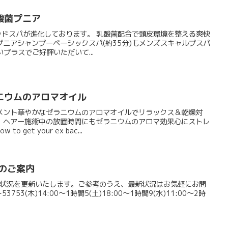
酸菌プニア
のヘッドスパが進化しております。 乳酸菌配合で頭皮環境を整える爽快
ニアシャンプーベーシックスパ(約35分)もメンズスキャルプスパ
いプラスでご好評いただいて...
ニウムのアロマオイル
メント華やかなゼラニウムのアロマオイルでリラックス＆乾燥対
、ヘアー施術中の放置時間にもゼラニウムのアロマ効果心にストレ
get your ex bac...
のご案内
月空席状況を更新いたします。ご参考のうえ、最新状況はお気軽にお問
3753(木)14:00～1時間5(土)18:00～1時間9(水)11:00～2時