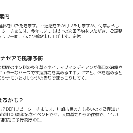
ご案内
て連休をいただきます。ご迷惑をおかけいたしますが、何卒よろし
ーターさまには、今年もいつも以上の次回予約をいただき、ご調整
ッフ一同、心より感謝申し上げます。定休...
キナセアで風邪予防
カ原産のキク科の多年草でネイティブインディアンが傷口の治療や
ピュラーなハーブです抵抗力を高めるエキナセアと、体を温めると
シナモンとオレンジの香りでほっこりしてく...
えるかも？
？DEFIリピーターさまには、川崎市民の方も多いのでご存知で
崎市市制100周年記念イベントです。入間基地からの往復で、14:20
時刻に予行飛行)DE...