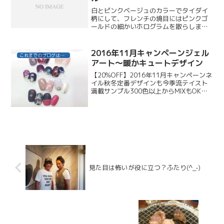
白とピンクベージュのカラーでタイダイ
柄にして、フレンチの境目にはピンクゴ
ールドの細かいホログラムを散らしまし
た。根元には、シルク、ミントアラバス
ターのストーンを置き、ポイントで薬指
にメタリックパーツで華やかさアップで
2016年11月キャンペーンジェル
これまでのブログはこちら
す。春らしいエレガントな...
アート～暖かキュートデザイン
【20%OFF】2016年11月キャンペーンネ
イル秋冬定番デザインも今季流テイスト
満載サンプル300色以上からMIXもOK！
貴女の気分にピッタリのお色をselectい
たします①パワーストーン×ヌードグラデ
ーションシアーなヌーディーベージュの...
見た目は怖いが役に立つ？ふたり(^_-)