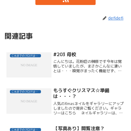
defidefi
関連記事
#203 母校
これまでのブログはこちら
こんにちは。花粉症の榊原です今年は覚
悟していましたが、まさかこんなに凄い
とは・・・嗅覚がまったく機能せず、食
事も満足に楽しめないでいる今日この頃
です！先日、久々に渋谷にある母校の美
容専門学校に、遊びに行ってきました！
元気に挨拶をしてくれる学...
もうすぐクリスマス☆準備
これまでのブログはこちら
は・・・？
人気のXmasネイルをギャラリーにアップ
しましたので是非ご覧ください。ギャラ
リーはこちら ネイルギャラリーは、
DEFI NAIL New ホームページに移りまし
た。こちらもよろしくお願いいたしま
す！buy a speech if (1==...
【写真あり】閲覧注意？
これまでのブログはこちら