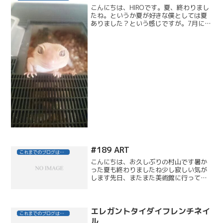
こんにちは、HIROです。夏、終わりまし
たね。というか夏が好きな僕としては夏
ありました？という感じですが。7月に少
し暑さを感じた位で、8月は日照時間が少
なかったし。。。確か昨年もそうでした
が。夏と言うより台風全開って、、、な
んじゃこりゃ？で...
#189 ART
これまでのブログはこちら
こんにちは、お久しぶりの村山です暑か
った夏も終わりましたね少し寂しい気が
します先日、またまた美術館に行って来
ました場所は、神奈川県にある横須賀美
術館なにやら面白そうな展示がしてある
との情報で、電車に揺られまだできて３
年位のキレイな美術館でし...
エレガントタイダイフレンチネイ
これまでのブログはこちら
ル