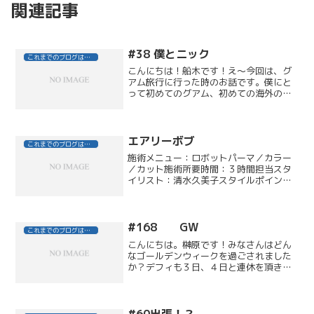
関連記事
#38 僕とニック
これまでのブログはこちら
こんにちは！船木です！え～今回は、グ
アム旅行に行った時のお話です。僕にと
って初めてのグアム、初めての海外の海
でした。暑い日差しと綺麗な海のせい
か、それともあまり寝てないせいなの
か、僕のボルテージは最高潮になりまし
た！そして僕にはとても日本で...
エアリーボブ
これまでのブログはこちら
施術メニュー：ロボットパーマ／カラー
／カット施術所要時間：３時間担当スタ
イリスト：清水久美子スタイルポイン
ト：ずっと続けていたロングスタイルを
バッサリ切ってから、毎回ちょっとづつ
スタイルを変えているＷ様。今回は久々
のパーマスタイルで、またガ...
#168 GW
これまでのブログはこちら
こんにちは。榊原です！みなさんはどん
なゴールデンウィークを過ごされました
か？デフィも３日、４日と連休を頂きま
して、あえて人で溢れていそうなお台場
へ遊びに行ってまいりました！ビーナス
フォートが改装され、アウトレットにな
ってから一度も行っていな...