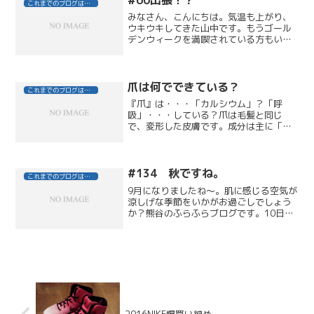
#60出張！？
これまでのブログはこちら
みなさん、こんにちは。気温も上がり、
ウキウキしてきた山中です。もうゴール
デンウィークを満喫されている方もいら
っしゃると思いますが、私達も定休と重
なり、５日、６日がお休みです。２連休
のみですが、さて、何をして過ごそう
か...？？２連休といえば...
爪は何でできている？
これまでのブログはこちら
『爪』は・・・「カルシウム」？「呼
吸」・・・している？爪は毛髪と同じ
で、変形した皮膚です。成分は主に「ケ
ラチン」というタンパク質。カルシウム
は関係ありません。見えている部分は既
に死んでしまった細胞で、根元に隠れて
いる生きた細胞（爪母と言いま...
#134 秋ですね。
これまでのブログはこちら
9月になりましたね～。肌に感じる空気が
涼しげな季節をいかがお過ごしでしょう
か？熊谷のふらふらブログです。10日間
の夏休みを全力で駆け抜けました
（笑）。清水、山中、板橋と過ごした韓
国旅行。すごく楽しかったのです。2日目
がちょうど台風にあたって...
2016NIKE爆買い納め