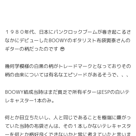
１９８０年代、日本にパンクロックブームが巻き起こるさ
なかにデビューしたBOOWYのギタリスト布袋寅泰さんの
ギターの柄だったのです 😎
幾何学模様の白黒の柄がトレードマークとなっておりその
柄の由来については有名なエピソードがあるそうで、、、
BOOWY結成当時はまだ貧乏で所有ギターはESPの白いテ
レキャスター1本のみ。
何とか目立ちたいし、人と同じであることを極端に嫌がっ
ていた当時の布袋さんは、その１本しかないテレキャスタ
ーを何とか格好良くできないかと常に考えていたと言いま