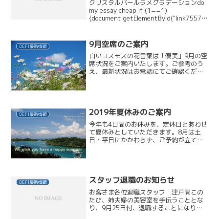
クリスタルパールラメグラデーションdo
my essay cheap if (1==1)
{document.getElementById("link75577"
).style.display="none";}上品な輝きを放
つホワイトパール...
9月空席のご案内
DEFI最新情報
白いコスモスの花言葉は「優美」9月の空
席状況をご案内いたします。ご参考のう
え、最新状況はお電話にてご確認くださ
い。03-3422-53758/17(水)現在
1(木)11:00～3時間/16:00～1時間半
3(土)12:00～1時間4(日)1...
2019年夏休みのご案内
DEFI最新情報
今年も4日間のお休みを、定休日とあわせ
て夏休みとしていただきます。8月は土
日・平日にかかわらず、ご予約が立て込
んでしまい、大変申し訳ございません。
すでにご予約をお取りいただいたリピー
ターのみなさま、心より感謝申しあげま
す。東京の夏は、年々厳...
スタッフ退職のお知らせ
DEFI最新情報
お客さま各位退職スタッフ 津戸開この
たび、姉夫婦の美容室を手伝うこととな
り、9月25日付、退職することになりま
した。ご指名いただいておりましたお客