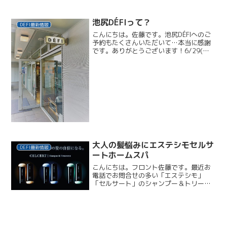
さまには、大変ご迷惑をおかけいたしま
すこと、お詫び申し上げます。また、ア
シスタント時代からご愛...
池尻DÉFIって？
DEFI最新情報
こんにちは。佐藤です。池尻DÉFIへのご
予約もたくさんいただいて…本当に感謝
です。ありがとうございます！6/29(日)
まで、駒沢DÉFIでお会いできる皆さまに
はご質問にお答えしておりますが、お問
い合わせの多い内容を、このホームペー
ジの【Q&...
大人の髪悩みにエステシモセルサ
DEFI最新情報
ートホームスパ
こんにちは。フロント佐藤です。最近お
電話でお問合せの多い「エステシモ」
「セルサート」のシャンプー＆トリート
メント。リピーターさまの髪質頭皮は、
デフィのスタイリストが熟知しておりま
すが、フリーのお客さまから、デフィで
の取り扱いのお問合せが続き...