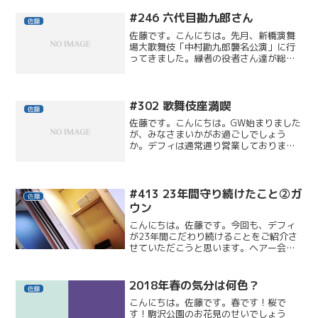
大学駅からエレベーター直結なので、そ
うでもないかと思いきや。...
#246 六代目勘九郎さん
佐藤
佐藤です。こんにちは。先月、新橋演舞
場大歌舞伎「中村勘九郎襲名公演」に行
ってきました。縁者の役者さん達が総出
で盛り上げていて、華やかであたたかで
とっても良かったです← 『土蜘』がカ
ッコ良かったa persuasive essay偉大な
師匠（...
#302 歌舞伎座満喫
佐藤
佐藤です。こんにちは。GW始まりました
が、みなさまいかがお過ごしでしょう
か。デフィは通常通り営業しておりま
す！お出かけ前に･･･ヘアも指先も美し
く･･･お出かけ後の疲労回復にも お待ち
いたしておりますｗ先日、新歌舞伎座こ
けら落とし公演に行っ...
#413 23年間守り続けたこと②ガ
佐藤
ウン
こんにちは。佐藤です。今回も、デフィ
が23年間こだわり続けることをご紹介さ
せていただこうと思います。ヘアー会員
さまにはお馴染？の【ガウン】女性のみ
なさま、いつもご協力ありがとうござい
ます。フィッティングルームで、浴衣？
2018年春の気分は何色？
佐藤
検査着？のように羽織っ...
こんにちは。佐藤です。春です！桜で
す！駒沢公園のお花見のせいでしょう