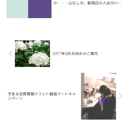
か・・・心なしか、駅周辺の人出がいつ
もより多い気がいたします。駒沢公園内
は、撮影禁止期間が設けられております
のでご注意くださいませ。参考URL 桜花
期 撮影禁止のお知らせそ...
2017年6月お休みのご案内
予告＆空席情報☆フット親指アートキャ
ンペーン