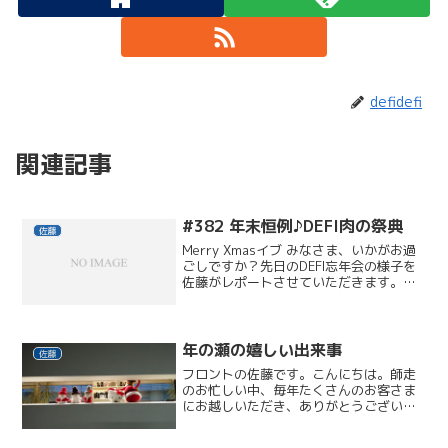
defidefi
関連記事
#382 年末恒例♪DEFI肉の祭典
佐藤
Merry Xmasイブ みなさま、いかがお過
ごしですか？先日のDEFI忘年会の様子を
佐藤がレポートさせていただきます。ス
タッフそれぞれの採用面接のときの印象
から、その後の大失敗談、一番怒られた
のは誰？自慢、武勇伝etc・・・昔話にも
花が咲...
年の瀬の嬉しい出来事
佐藤
フロントの佐藤です。こんにちは。師走
のお忙しい中、毎年たくさんのお客さま
にお越しいただき、ありがとうございま
す。しかも今季は寒さが厳しい気がしま
す。遠方からご来店のみなさまは、駒沢