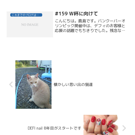
回目パーマカラーが３ヶ月おきで、合間
にスパだけでご来店され...
#159 W杯に向けて
これまでのブログはこちら
こんにちは。鹿島です。バンクーバーオ
リンピック開催中は、デフィのお客様と
応援の話題でもちきりでした。残念なが
らメダルの数は期待より少なかったよう
ですが、本番の数分間のために、アスリ
ート達は何年も日々鍛錬しているのかと
思うと、改めて過酷な世界...
懐かしい思い出の猫達
DEFI nail 8年目がスタートです