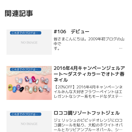
関連記事
#106 デビュー
これまでのブログはこちら
皆さまこんにちは。2009年初ブログの山
中で
す。
お正月からわずか１か月
ですが、先日また実家へ帰りました。1月
末に親友が出産しまして、赤ちゃんに会
2016年4月キャンペーンジェルア
これまでのブログはこちら
いに。生後1週...
ート～ダスティカラーでオトナ春
ネイル
【20%OFF】2016年4月キャンペーンネ
イルみんな大好きフラワーペイントはエ
レガントなシアー系もモードなダスティ
カラー系もナチュラルなボタニカル系も♪
カジュアル派には大注目のオルテガ柄は
必見♪すべてペイントだから・・・貴女の
ロココ調リゾートフットジェル
これまでのブログはこちら
お爪の形に合...
ジェリッシュのビビッドオレンジにロコ
コ調シールを貼り、大粒のホワイトオパ
ールとカリビアンブルーオパール、シク