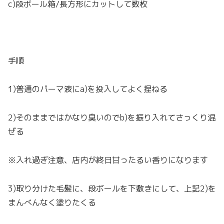
c)段ボール箱/長方形にカットして数枚
手順
1)普通のパーマ液にa)を投入してよく捏ねる
2)そのままではかなり臭いのでb)を振り入れてさっくり混
ぜる
※入れ過ぎ注意、店内が終日甘ったるい香りになります
3)取り分けた毛髪に、段ボールを下敷きにして、上記2)を
まんべんなく塗りたくる