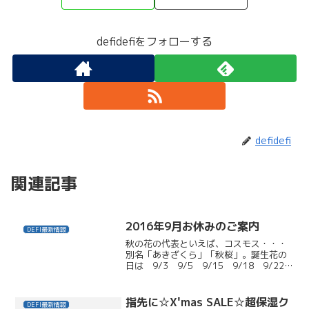
defidefiをフォローする
defidefi
関連記事
2016年9月お休みのご案内
DEFI最新情報
秋の花の代表といえば、コスモス・・・
別名「あきざくら」「秋桜」。誕生花の
日は 9/3 9/5 9/15 9/18 9/22
9/23 9/27 ほぼ毎週？(笑)花言葉は
「乙女の真心」「平和」「調和」「謙
虚」原産地はメキシコの高原地帯で、
指先に☆X'mas SALE☆超保湿ク
DEFI最新情報