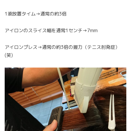
1液放置タイム→通常の約3倍
アイロンのスライス幅を通常1センチ→7mm
アイロンプレス→通常の約3倍の握力（テニス肘発症）
(笑)