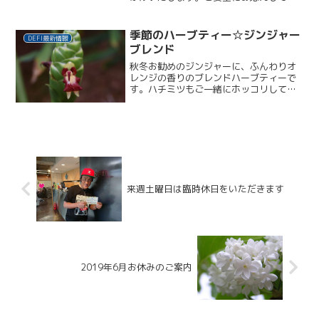
キャンペーンデザインを延長いたしまし
たので、是非ご利用くださいませ。期間
限定：フットジェル20%OFFはこちら...
季節のハーブティー☆ジンジャー
DEFI最新情報
ブレンド
秋冬お勧めのジンジャーに、ふんわりオ
レンジの香りのブレンドハーブティーで
す。ハチミツもご一緒にホッコリしてく
ださい。生姜は古来から世界中で薬草と
して用いられ、日本でも紀元前3世紀ごろ
には中国から伝わり、日本最古の歴史書
「古事記」にも登場して...
来週土曜日は臨時休日をいただきます
2019年6月お休みのご案内