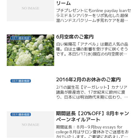
18...
リーム
プチプレゼントにもonline payday loanセ
ラミド＆シアバターをリポ乳化した超保
湿ハンドスパクリーム手荒れケアを超え
た手のエイジングトリートメントはいか
がですか？ かさかさ指の季節！ご好評に
つき、ハンドケア☆保湿＆リラックスキ
6月空席のご案内
DEFI最新情報
ャ...
白い紫陽花「アナベル」は最近人気の品
種。白は土壌の影響を受けずに咲くそう
です。本日5/17(水)現在の6月空席状況
をご案内させていただきます。ご参考の
うえ、最新状況はお気軽にお問い合わせ
ください。03-3422-53754(日)18:00
～...
2016年2月のお休みのご案内
DEFI最新情報
2/1の誕生花【マーガレット】カナリア
諸島が原産地で、17世紀末に欧州に渡
り、日本には明治時代末期に伝わり、大
正時代から幅広く栽培されるようになっ
たそうです。白いマーガレットの花言葉
は「誠実」「心に秘めた愛」そして「恋
期間延長【20%OFF】8月キャン
DEFI最新情報
の行方」・・・花びらで...
ペーンネイルアート
期間延長：８月~９月buy essays for
college８月はサロン夏休みでご迷惑をお
かけいたします。ご要望にお応えして、