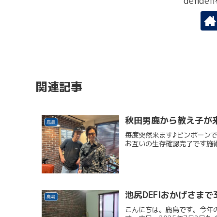
defid
関連記事
秋田男鹿から教え子が
鹿島
毎度突然来ます♪ピンポーンで
お互いの生存確認完了です施
池尻DEFIおかげさまで
鹿島
こんにちは。鹿島です。今年