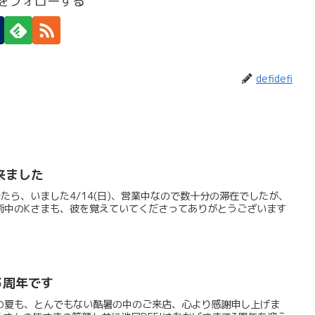
efiをフォローする
defidefi
来ました
たら、いました4/14(日)、営業中なので数十分の滞在でしたが、
術中のKさまも、彼を覚えていてくださってありがとうございます
3周年です
の夏も、とんでもない酷暑の中のご来店、心より感謝申し上げま