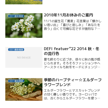
8(水)18:00～1時間9(木)17:30～
11(土)10:00...
2018年11月お休みのご案内
DEFI最新情報
11/1の誕生花「蕎麦」花言葉は「懐かし
い思い出」「喜びと悲しみ」「あなたを
救う」白くて可憐な花ですが強烈な？匂
いとのギャップをご存知のかたも多いと
思います。蕎麦の花は、風などによって
花粉が受粉できる「自家受粉」と違って
虫などに花粉を運んで...
DEFI featuer”22 2014 秋・冬
DEFI最新情報
の流行色
夏も終わりに近づき、徐々に秋の風が感
じられます。そろそろファッションやヘ
アースタイルも秋冬モードにチェンジで
す！今年の秋冬はバーガンディーや、カ
ーキ、グレイなどの定番の色、そして、
「ラディアント・オーキッド」という、
季節のハーブティー☆エルダーフ
DEFI最新情報
ピンクとパープルの間くら...
ラワーブレンド
エルダーフラワーとマスカットブレンド
の甘く優しい香りです。ヨーロッパで
は、古くからエルダーフラワーを使った
シロップを、お料理やお菓子などに利用
してきました。粘液を浄化する効果があ