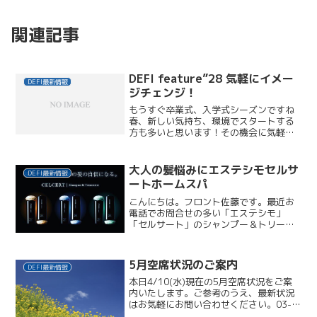
関連記事
DEFI feature”28 気軽にイメー
DEFI最新情報
ジチェンジ！
もうすぐ卒業式、入学式シーズンですね
春、新しい気持ち、環境でスタートする
方も多いと思います！その機会に気軽に
髪型も変えて、イメージチェンジしませ
んか！？ぜひご相談ください春が待ち遠
しいのか、ＤＥＦＩスタッフもパーマや
大人の髪悩みにエステシモセルサ
DEFI最新情報
カラーなどで髪型変えてい...
ートホームスパ
こんにちは。フロント佐藤です。最近お
電話でお問合せの多い「エステシモ」
「セルサート」のシャンプー＆トリート
メント。リピーターさまの髪質頭皮は、
デフィのスタイリストが熟知しておりま
すが、フリーのお客さまから、デフィで
5月空席状況のご案内
DEFI最新情報
の取り扱いのお問合せが続き...
本日4/10(水)現在の5月空席状況をご案
内いたします。ご参考のうえ、最新状況
はお気軽にお問い合わせください。03-
3422-53753(金)12:30～5(日)16:00～