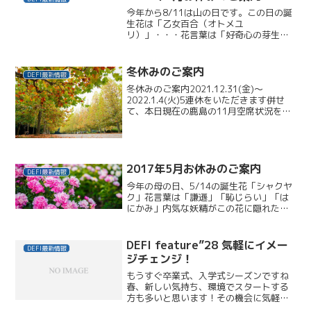
今年から8/11は山の日です。この日の誕
生花は「乙女百合（オトメユ
リ）」・・・花言葉は「好奇心の芽生
え」「飾らぬ美」日本特産のユリで、宮
城県南部、新潟県、福島県、山形県が県
境を接する飯豊連峰、吾妻山、守門岳、
冬休みのご案内
DEFI最新情報
朝日連峰、周辺にしか群生していな...
冬休みのご案内2021.12.31(金)～
2022.1.4(火)5連休をいただきます併せ
て、本日現在の鹿島の11月空席状況をご
案内させていただきます。10(水)17:00
～1時間11(木)18:00～12(金)11:00～4
時間13(土)1...
2017年5月お休みのご案内
DEFI最新情報
今年の母の日、5/14の誕生花「シャクヤ
ク」花言葉は「謙遜」「恥じらい」「は
にかみ」内気な妖精がこの花に隠れたと
ころ、花も一緒に赤くなったというイギ
リスの民話があるそうです。日本には平
安時代に伝わり、最初は薬として使われ
DEFI feature”28 気軽にイメー
DEFI最新情報
ていましたが、徐々に...
ジチェンジ！
もうすぐ卒業式、入学式シーズンですね
春、新しい気持ち、環境でスタートする
方も多いと思います！その機会に気軽に
髪型も変えて、イメージチェンジしませ