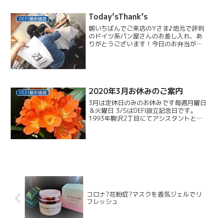
んか！？ぜひご相談ください春が待ち遠
しいのか、ＤＥＦＩスタッフもパーマや
Today’sThank’s
DEFI最新情報
カラーなどで髪型変えてい...
朝いちばんでご来店のYさま♪地元で評判
のドイツ系パン屋さんのお差し入れ、あ
りがとうございます！今日のお弁当がパ
スタの鹿島、大喜びです。そろそろカラ
ーカットが終わって、ネイルへ。次回、
梅雨前にはストレートパーマですね。
(^_-)
2020年3月お休みのご案内
DEFI最新情報
3月は定休日のみのお休みです毎週月曜日
＆火曜日 3/5はDEFI設立記念日です。
1993年駒沢2丁目にてアシスタントとふ
たりで開業いたしました。この日の誕生
花は君子蘭（クンシラン）花言葉は「高
貴」「誠実」「情け深い」有名人を調べ
てみると・熊...
コロナ?花粉症?マスクを香気ジェルでリ
フレッシュ