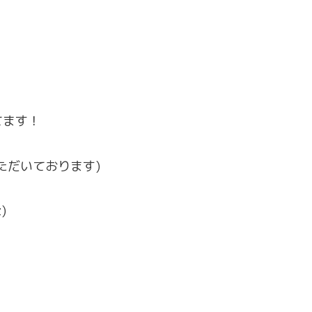
てます！
ただいております)
)