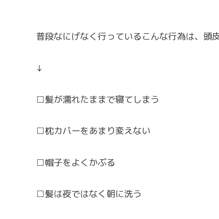
普段なにげなく行っているこんな行為は、頭
↓
□髪が濡れたままで寝てしまう
□枕カバーをあまり変えない
□帽子をよくかぶる
□髪は夜ではなく朝に洗う