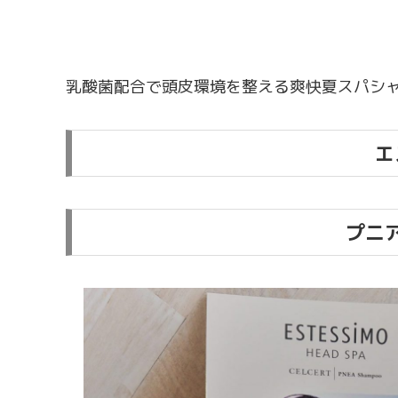
乳酸菌配合で頭皮環境を整える爽快夏スパシ
エ
プニ