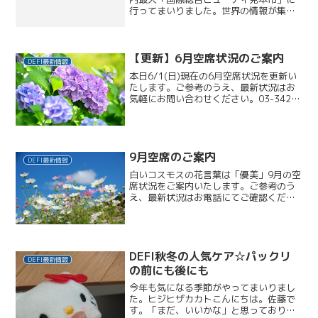
行ってまいりました。世界の情報が集結
しているとあって、「美」を追及する人
たちで会場はどこも熱気に包まれていま
した！デフィでも「スパ」と「ネイル」
で取り入れたい情...
【更新】6月空席状況のご案内
DEFI最新情報
本日6/1(日)現在の6月空席状況を更新い
たします。ご参考のうえ、最新状況はお
気軽にお問い合わせください。03-3422-
537511(水)17:00～1時間26(木)12:30
～2時間半27(金)11:00～2時間/15:00～
3時間半2...
9月空席のご案内
DEFI最新情報
白いコスモスの花言葉は「優美」9月の空
席状況をご案内いたします。ご参考のう
え、最新状況はお電話にてご確認くださ
い。03-3422-53758/17(水)現在
1(木)11:00～3時間/16:00～1時間半
3(土)12:00～1時間4(日)1...
DEFI秋冬の人気ケア☆パックリ
DEFI最新情報
の前にも後にも
今年も気になる季節がやってまいりまし
た。ヒジヒザカカトこんにちは。佐藤で
す。「まだ、いいかな」と思っておりま