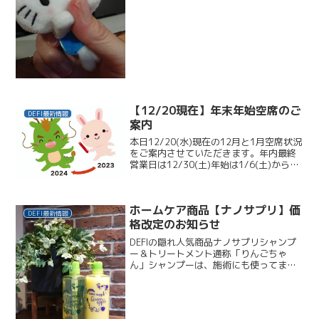
したら、パックリやってしまいした。秋
口に、私の盲点…指先パックリアカギレ
早めにフロントに常備しておくべきでし
た。KAENAhand ...
【12/20現在】年末年始空席のご
DEFI最新情報
案内
本日12/20(水)現在の12月と1月空席状況
をご案内させていただきます。年内最終
営業日は12/30(土)年始は1/6(土)から営
業いたします。ご参考のうえ、最新状況
はお気軽にお問い合わせください。03-
3422-537512月28(木)1...
ホームケア商品【ナノサプリ】価
DEFI最新情報
格改定のお知らせ
DEFIの隠れ人気商品ナノサプリシャンプ
ー＆トリートメント通称「りんごちゃ
ん」シャンプーは、施術にも使ってま
す。本日、メーカーから価格変更の連絡
が…コスパ良しで、ご家族みなさまでご
愛用いただいていた商品でしたのに…申
し訳ありません。10月以...