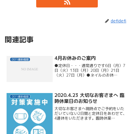
defidefi
関連記事
4月お休みのご案内
DEFI最新情報
●定休日・・・通常通りです6日（月）7
日（火）13日（月）20日（月）21日
（火）27日（月）●ネイルのお休
み・・・3日（金）14日（火）28日
（火）●ディレクター鹿島充也の公休
日・・・14日（火）28日（火）●スタイ
リスト村山賢司のお休み...
2020.4.23 大切なお客さまへ 臨
DEFI最新情報
時休業日のお知らせ
大切なお客さまへ現時点でご予約をいた
だいていない2日間と定休日をあわせて、
4連休をいただきます。臨時休業
4/26(日)～4/29(水) 引き続き衛生管理を
徹底し、今後もご予約をいただけている
日時につきましては営業いたしま