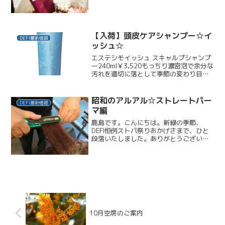
【入荷】頭皮ケアシャンプー☆イ
DEFI最新情報
ッシュ☆
エステシモイッシュ スキャルプシャンプ
ー240ml￥3,520もっちり濃密泡で余分な
汚れを適切に落として季節の変わり目に
「ゆらぎ」を感じる頭皮環境を整えなが
ら髪までうるおいで満たして洗うエステ
シモHPより販売前に、さっそく鹿島が使
昭和のアルアル☆ストレートパー
DEFI最新情報
ってみまし...
マ編
鹿島です。こんにちは。新緑の季節、
DEFI恒例ストパ祭りおかげさまで、ひと
段落いたしました。ありがとうございま
した。縮毛矯正DEFI四天王さまも、梅雨
前シーズンの施術任務を完遂させていた
だきました。※四天王さま…DEFIナノア
クアストレート...
10月空席のご案内