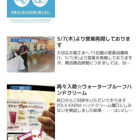
す。 Stay Ho...
5/7(木)より営業再開しておりま
DEFI最新情報
す
大切なお客さまへ 11日間の営業自粛明
け、5/7(木)より営業を再開しております
が、開店閉店時間につきましては、当日
のご予約状況によるため、お電話が繋が
り辛くなっておりますこと、お詫び申し
上げます。 また、ご予約いただいており
ます皆さまには...
再々入荷☆ウォータープルーフハ
DEFI最新情報
ンドクリーム
秋口からご好評をいただいております
POLA KAENA ハンドクリーム傷口にしみ
ないを検証しました結果・・・はい♪しみ
ませんでした！天然オレンジ精油+シナモ
ン無香料再々入荷いたしましたどちらも
テスターがございますご報告：大掃除で
負傷のフロン...