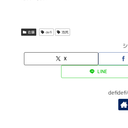
佐藤
defi
池尻
シ
X
LINE
defid