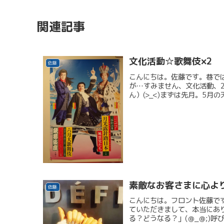
関連記事
文化活動☆歌舞伎×2
佐藤
こんにちは。佐藤です。巷で
が…すみません、文化活動、2
ん）(>_<)まずは先月。5月
素敵なお客さまに心よ
佐藤
こんにちは。フロント佐藤で
ていただきまして、本当にあ
る？どうなる？」(＠_＠;)呼