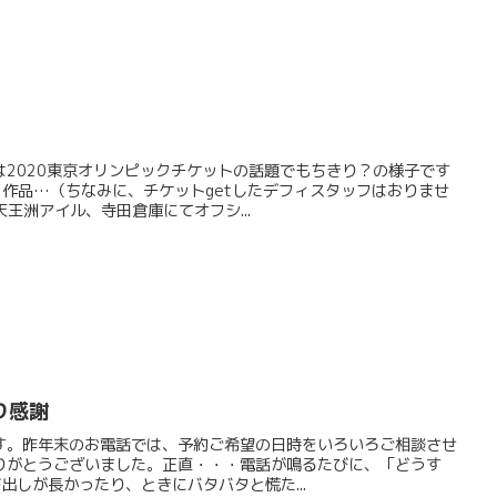
は2020東京オリンピックチケットの話題でもちきり？の様子です
作品…（ちなみに、チケットgetしたデフィスタッフはおりませ
の天王洲アイル、寺田倉庫にてオフシ...
り感謝
す。昨年末のお電話では、予約ご希望の日時をいろいろご相談させ
りがとうございました。正直・・・電話が鳴るたびに、「どうす
び出しが長かったり、ときにバタバタと慌た...